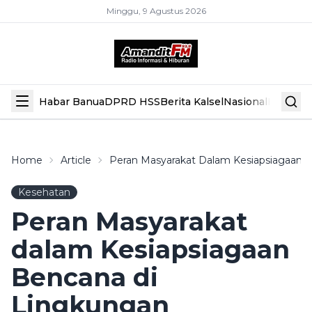
Minggu, 9 Agustus 2026
Habar Banua
DPRD HSS
Berita Kalsel
Nasional
Hiburan
Home
Article
Peran Masyarakat Dalam Kesiapsiagaan
Kesehatan
Peran Masyarakat
dalam Kesiapsiagaan
Bencana di
Lingkungan