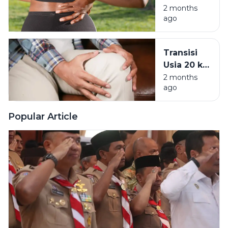
Saat
2 months
Usia Muda
ago
Kerja?
Hati-hati
Penyakit
Transisi
Kronis
Usia 20 ke
Incar
30:
2 months
Milenial
ago
Mengapa
Tubuh Tak
Lagi
Popular Article
Seperkasa
Dulu?