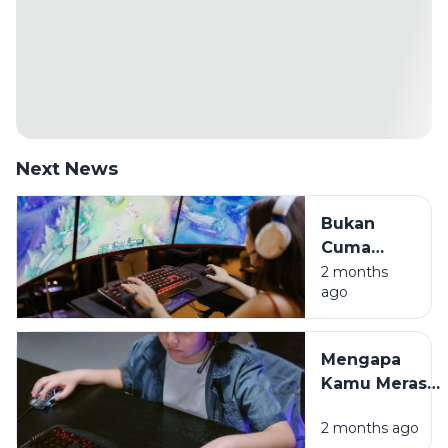
Next News
Bukan
Cuma
Hura-hura,
2 months
ago
Ini Sisi
Positif
Game
Mengapa
Online di
Kamu Merasa
Era Digital
Cemas
2 months ago
Setelah Main