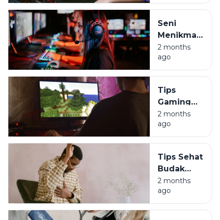
Game? Ini
Penjelasannya
Seni
Menikmati
Game
2 months
ago
Tanpa
Harus Jadi
Budak
Tips
Algoritma
Gaming
Sehat:
2 months
ago
Jaga
Durabilitas
Tubuh
Tips Sehat
Biar Gak
Budak
Jompo
Korporat:
2 months
ago
Lawan
Asam
Lambung