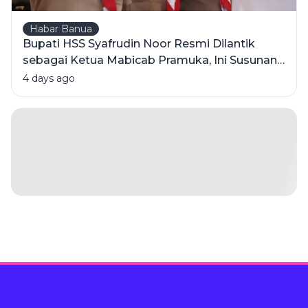
Habar Banua
Bupati HSS Syafrudin Noor Resmi Dilantik
sebagai Ketua Mabicab Pramuka, Ini Susunan
Pengurus 2025-2030
4 days ago