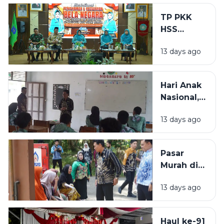
Ini
dan
Susunan
TP PKK
Pendidikan
Pengurus
HSS
di Jawa
2025-2030
Dorong
Timur
13 days ago
Pola Asuh
Berkarakter
Pancasila
Hari Anak
untuk
Nasional,
Bentuk
Wabup
Generasi
13 days ago
HSS Ajak
Emas
Pelajar
Berani
Pasar
Bermimpi
Murah di
dan Kejar
Simpur
Cita-Cita
13 days ago
Diserbu
Warga,
Harga
Haul ke-91