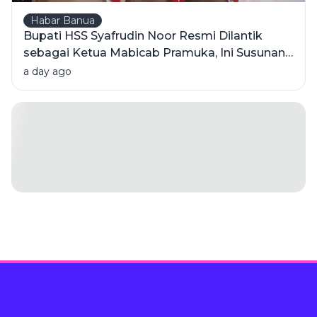
Habar Banua
Bupati HSS Syafrudin Noor Resmi Dilantik
sebagai Ketua Mabicab Pramuka, Ini Susunan
Pengurus 2025-2030
a day ago