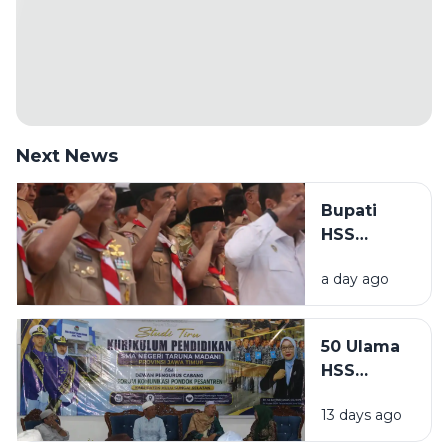
Next News
Bupati
HSS
Syafrudin
a day ago
Noor
Resmi
Dilantik
50 Ulama
sebagai
HSS
Ketua
Perdalam
Mabicab
13 days ago
Wawasan
Pramuka,
Keagamaan