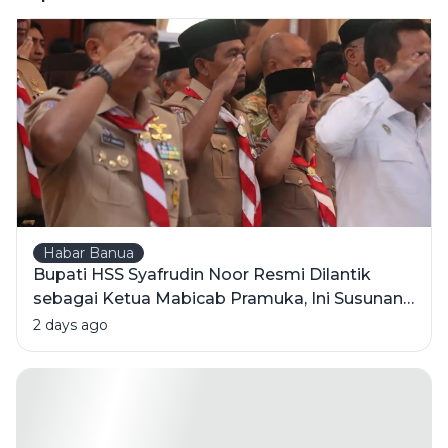
untuk
Bentuk
Generasi
Emas
Habar Banua
Bupati HSS Syafrudin Noor Resmi Dilantik
sebagai Ketua Mabicab Pramuka, Ini Susunan
Pengurus 2025-2030
2 days ago