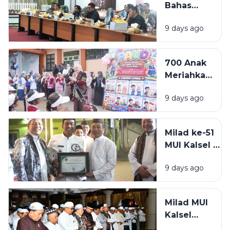
Bahas
KUA-PPAS
9 days ago
2027,
Proyeksi
Kenaikan
700 Anak
PAD Jadi
Meriahkan
Sorotan
Gebyar
dalam
9 days ago
PAUD HSS
Rapat
2026,
Banggar
Bunda
Milad ke-51
PAUD
MUI Kalsel di
Dorong
HSS
Generasi
9 days ago
Berlangsung
Cerdas dan
Meriah,
Berkarakter
Bupati
Milad MUI
Syafrudin
Kalsel
Noor Raih
Diawali