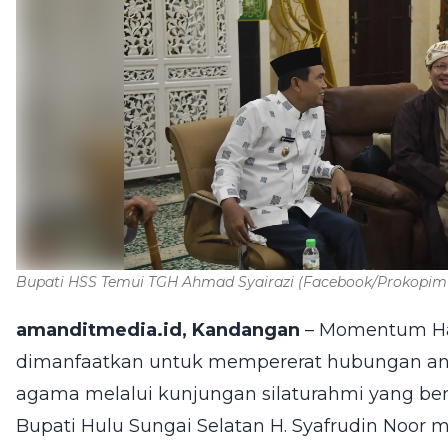
Bupati HSS Temui TGH Ahmad Syairazi
(Facebook/Prokopim
amanditmedia.id, Kandangan
– Momentum Hari 
dimanfaatkan untuk mempererat hubungan ant
agama melalui kunjungan silaturahmi yang berl
Bupati Hulu Sungai Selatan H. Syafrudin Noo