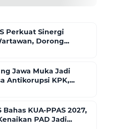
S Perkuat Sinergi
artawan, Dorong
 Publik yang Akurat dan
an
ang Jawa Muka Jadi
a Antikorupsi KPK,
S Tekankan Tata Kelola
an
 Bahas KUA-PPAS 2027,
Kenaikan PAD Jadi
dalam Rapat Banggar