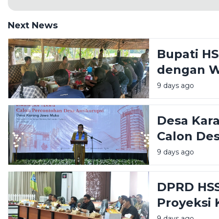
Next News
Bupati HS
dengan W
Informasi
9 days ago
Transpar
Desa Kar
Calon Des
Bupati HS
9 days ago
Transpar
DPRD HSS
Proyeksi 
Sorotan 
9 days ago