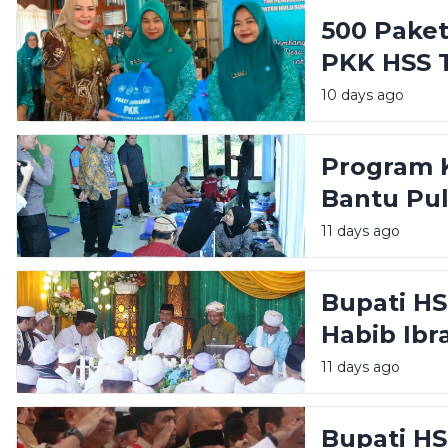
500 Pake
PKK HSS T
Tahap Ke
10 days ago
Kecamat
Program K
Bantu Pu
Tekankan 
11 days ago
Berkelanj
Bupati HS
Habib Ibr
Ajak Masy
11 days ago
Persatua
Bupati HS