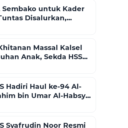
t Sembako untuk Kader
untas Disalurkan,
dua Jangkau 11
an
hitanan Massal Kalsel
luhan Anak, Sekda HSS
Kolaborasi Sosial
utan
S Hadiri Haul ke-94 Al-
ahim bin Umar Al-Habsyi,
arakat Perkuat
n dan Nilai Keagamaan
S Syafrudin Noor Resmi