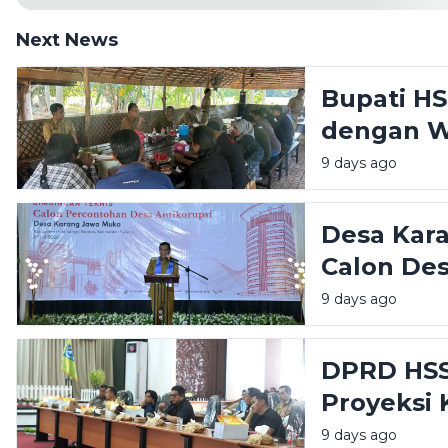
Next News
Bupati HS
dengan W
Informasi
9 days ago
Transpar
Desa Kar
Calon Des
Bupati HS
9 days ago
Transpar
DPRD HSS
Proyeksi 
Sorotan 
9 days ago