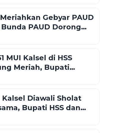
 Meriahkan Gebyar PAUD
, Bunda PAUD Dorong
Cerdas dan Berkarakter
51 MUI Kalsel di HSS
ng Meriah, Bupati
n Noor Raih Penghargaan
 Kalsel Diawali Sholat
sama, Bupati HSS dan
iri Doa di Pendopo