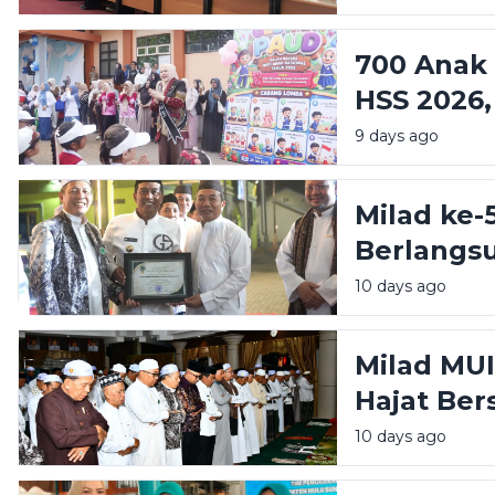
700 Anak
HSS 2026
Generasi 
9 days ago
Milad ke-
Berlangsu
Syafrudi
10 days ago
Terbaik
Milad MUI
Hajat Ber
Ulama Had
10 days ago