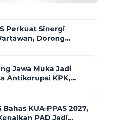
S Perkuat Sinergi
artawan, Dorong
 Publik yang Akurat dan
an
ang Jawa Muka Jadi
a Antikorupsi KPK,
S Tekankan Tata Kelola
an
 Bahas KUA-PPAS 2027,
Kenaikan PAD Jadi
dalam Rapat Banggar