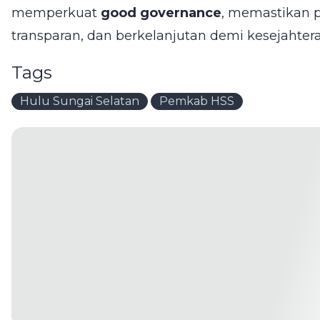
memperkuat
good governance
, memastikan 
transparan, dan berkelanjutan demi kesejahter
Tags
Hulu Sungai Selatan
Pemkab HSS