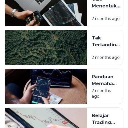
Menentukan
Waktu
2 months ago
Terbaik
Trading
Forex
Tak
Supaya
Tertandingi:
Cuan
Mengapa
Maksimal
2 months ago
Indonesia
Jadi Raja
Kelapa
Panduan
Sawit
Memahami
Dunia?
Grafik
2 months
ago
Trading
Bagi
Pemula
Belajar
Trading