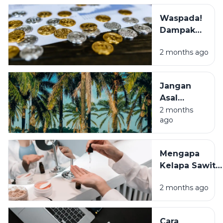
Hingga Isu
Waspada!
Dunia
Dampak
Nyata
2 months ago
Kenaikan
Dolar
Terhadap
Jangan
Isi
Asal
Kantongmu
Tanam
2 months
ago
Sawit!
Simak
Cara Mulai
Mengapa
Bisnis
Kelapa Sawit
yang
Ada di Mana-
Benar
2 months ago
mana? Simak
Penjelasannya
Cara