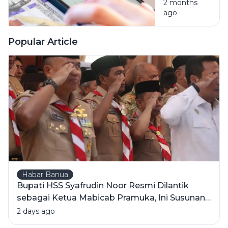
Forex:
2 months
ago
Jangan
Cuma
Modal
Popular Article
Semangat
Cuan,
Pahami
Dulu
Istilahnya
Biar
Nggak
Linglung
Habar Banua
Bupati HSS Syafrudin Noor Resmi Dilantik
sebagai Ketua Mabicab Pramuka, Ini Susunan
Pengurus 2025-2030
2 days ago