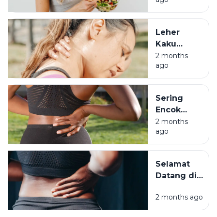
Usia 30
Meski
Pernah
Leher
Jadi Anak
Kaku
Begadang
Bukan
2 months
ago
Cuma
Salah
Bantal,
Sering
Waspada
Encok
Kolesterol
Saat
2 months
Usia Muda
ago
Kerja?
Hati-hati
Penyakit
Selamat
Kronis
Datang di
Incar
Usia Kepala
Milenial
2 months ago
Tiga: Saat
Tubuh Mulai