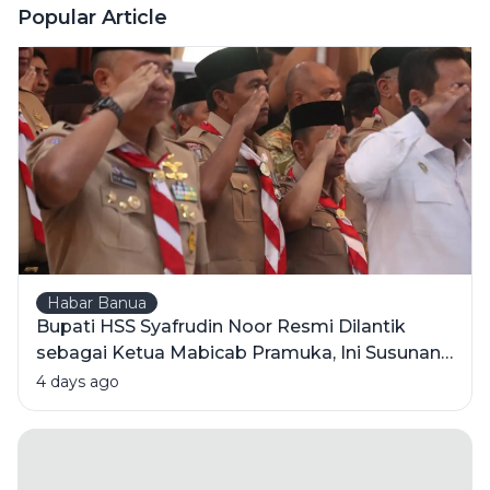
Mengirimkan
Popular Article
Invoice
Penagihan
Habar Banua
Bupati HSS Syafrudin Noor Resmi Dilantik
sebagai Ketua Mabicab Pramuka, Ini Susunan
Pengurus 2025-2030
4 days ago