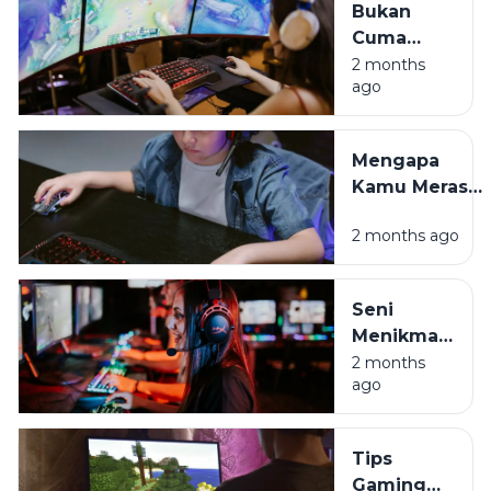
Bukan
Cuma
Hura-hura,
2 months
ago
Ini Sisi
Positif
Game
Mengapa
Online di
Kamu Merasa
Era Digital
Cemas
2 months ago
Setelah Main
Game? Ini
Penjelasannya
Seni
Menikmati
Game
2 months
ago
Tanpa
Harus Jadi
Budak
Tips
Algoritma
Gaming