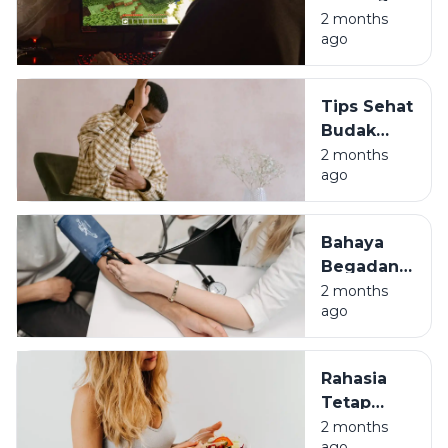
Sehat:
2 months
ago
Jaga
Durabilitas
Tubuh
Tips Sehat
Biar Gak
Budak
Jompo
Korporat:
2 months
ago
Lawan
Asam
Lambung
Bahaya
di Usia 30-
Begadang
an
Bagi Anak
2 months
ago
Muda:
Awas
Darah
Rahasia
Tinggi di
Tetap
Usia 30
Bugar di
2 months
ago