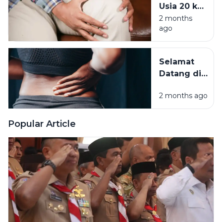
Usia 20 ke
Incar
30:
2 months
Milenial
ago
Mengapa
Tubuh Tak
Lagi
Selamat
Seperkasa
Datang di
Dulu?
Usia Kepala
2 months ago
Tiga: Saat
Tubuh Mulai
Mengirimkan
Popular Article
Invoice
Penagihan