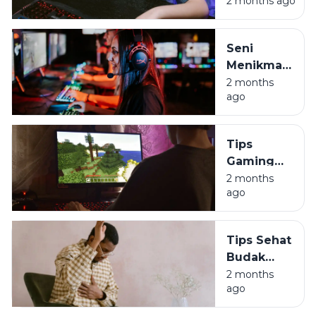
2 months ago
Setelah Main
Game? Ini
Penjelasannya
Seni
Menikmati
Game
2 months
ago
Tanpa
Harus Jadi
Budak
Tips
Algoritma
Gaming
Sehat:
2 months
ago
Jaga
Durabilitas
Tubuh
Tips Sehat
Biar Gak
Budak
Jompo
Korporat:
2 months
ago
Lawan
Asam