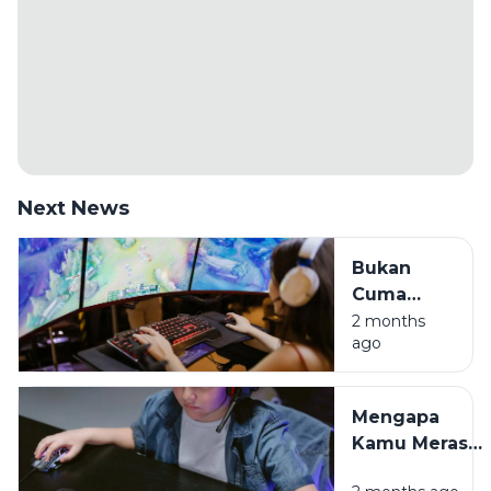
Next News
Bukan
Cuma
Hura-hura,
2 months
ago
Ini Sisi
Positif
Game
Mengapa
Online di
Kamu Merasa
Era Digital
Cemas