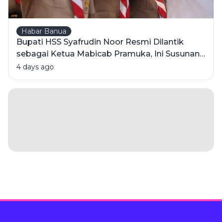
Habar Banua
Bupati HSS Syafrudin Noor Resmi Dilantik
sebagai Ketua Mabicab Pramuka, Ini Susunan
Pengurus 2025-2030
4 days ago