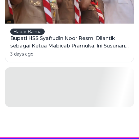
Habar Banua
Bupati HSS Syafrudin Noor Resmi Dilantik
sebagai Ketua Mabicab Pramuka, Ini Susunan
Pengurus 2025-2030
3 days ago