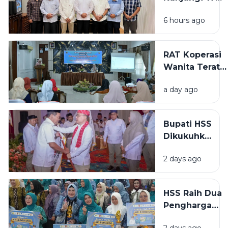
HUT
Kota Jakarta
HIMPAUDI
6 hours ago
Utara, Bahas
ke-21
Sinergi
Pemerintahan
RAT Koperasi
dan
Wanita Teratai
Pelayanan
Putih HSS
Publik
a day ago
Bahas
Kepengurusan
Baru dan
Bupati HSS
Penguatan
Dikukuhkan
Ekonomi
Jadi Ketua
Perempuan
2 days ago
DPC
Gerindra
HSS, Bawa
HSS Raih Dua
Amanah
Penghargaan
Baru
di Lomba
Perkuat
2 days ago