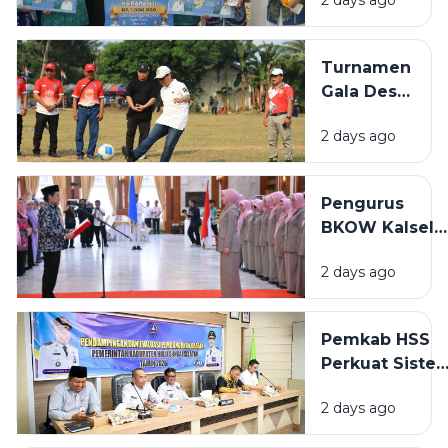
B2SA dan
Konsolidasi
Paduan
Suara Mars
Turnamen
PKK Kalsel
Gala Desa
2026
ke-XII se-
2 days ago
Bamban
HSS Resmi
Dibuka,
Pengurus
Wabup
BKOW Kalsel
Dorong
Periode 2026-
Sportivitas
2 days ago
2030 Dilantik,
dan
GOW HSS
Potensi
Dorong
Desa
Pemkab HSS
Sinergi
Perkuat Siste
Pemberdayaa
Merit ASN,
Perempuan
2 days ago
Wabup Buka
Pendampinga