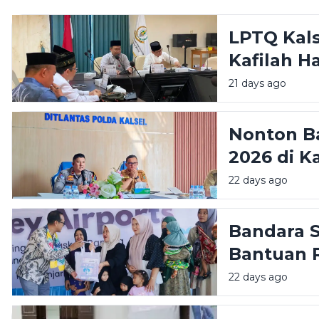
LPTQ Kal
Kafilah H
21 days ago
Nonton Ba
2026 di K
Siapkan 
22 days ago
Bandara 
Bantuan 
Stunting
22 days ago
Huni