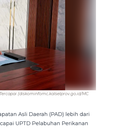
Tercapai
(diskominfomc.kalselprov.go.id/MC
patan Asli Daerah (PAD) lebih dari
dicapai UPTD Pelabuhan Perikanan