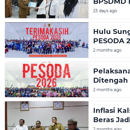
BPSDMD K
Lulus
23 days ago
Hulu Sun
PESODA 
2 months ago
Pelaksan
Ditengah 
2 months ago
Inflasi Ka
Beras Jad
2 months ago