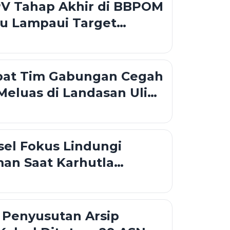
PV Tahap Akhir di BBPOM
ru Lampaui Target
pat Tim Gabungan Cegah
Meluas di Landasan Ulin
el Fokus Lindungi
an Saat Karhutla
 Banjarbaru
 Penyusutan Arsip