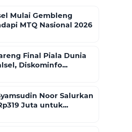
sel Mulai Gembleng
adapi MTQ Nasional 2026
reng Final Piala Dunia
alsel, Diskominfo
Dukungan Teknis
Syamsudin Noor Salurkan
Rp319 Juta untuk
 hingga Rumah Layak