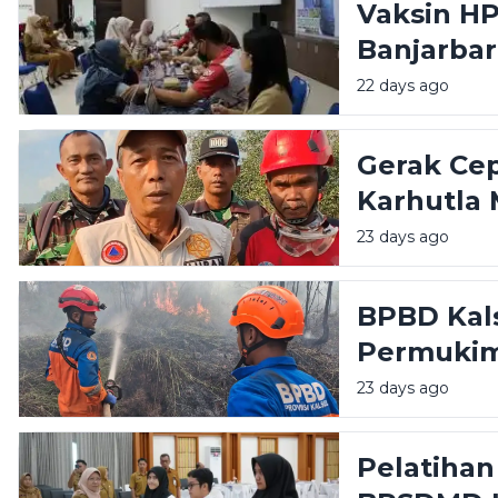
Vaksin H
Banjarba
Peserta
22 days ago
Gerak Ce
Karhutla 
Timur
23 days ago
BPBD Kals
Permukim
Meluas di
23 days ago
Pelatihan