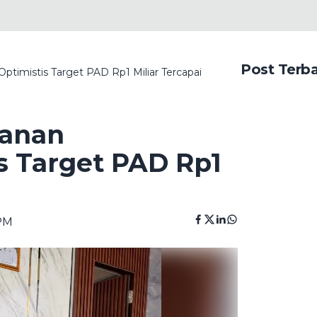
Post Terb
timistis Target PAD Rp1 Miliar Tercapai
kanan
s Target PAD Rp1
 PM