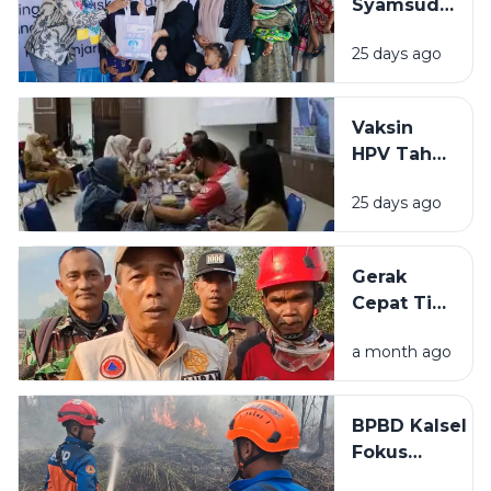
Syamsudin
Dukungan
Noor
Teknis
25 days ago
Salurkan
Bantuan
Rp319 Juta
Vaksin
untuk
HPV Tahap
Stunting
Akhir di
hingga
25 days ago
BBPOM
Rumah
Banjarbaru
Layak Huni
Lampaui
Gerak
Target
Cepat Tim
Peserta
Gabungan
a month ago
Cegah
Karhutla
Meluas di
BPBD Kalsel
Landasan
Fokus
Ulin Timur
Lindungi