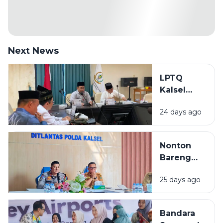
Next News
LPTQ
Kalsel
Mulai
24 days ago
Gembleng
Kafilah
Hadapi
Nonton
MTQ
Bareng
Nasional
Final Piala
2026
25 days ago
Dunia 2026
di Kalsel,
Diskominfo
Bandara
Siapkan