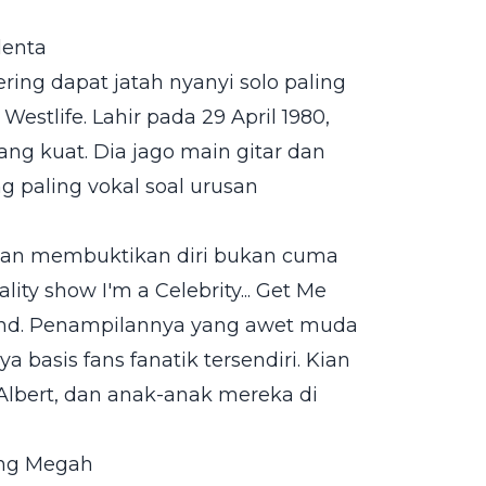
lenta
ing dapat jatah nyanyi solo paling
estlife. Lahir pada 29 April 1980,
ng kuat. Dia jago main gitar dan
 paling vokal soal urusan
 Kian membuktikan diri bukan cuma
ty show I'm a Celebrity... Get Me
reland. Penampilannya yang awet muda
 basis fans fanatik tersendiri. Kian
 Albert, dan anak-anak mereka di
ung Megah