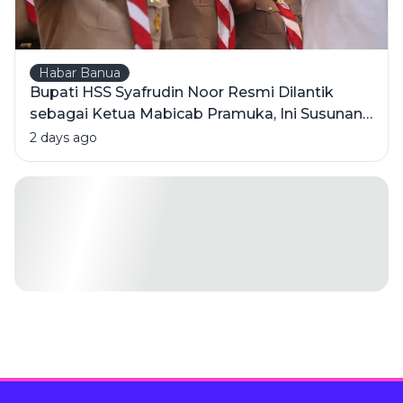
Habar Banua
Bupati HSS Syafrudin Noor Resmi Dilantik
sebagai Ketua Mabicab Pramuka, Ini Susunan
Pengurus 2025-2030
2 days ago