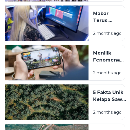
Nggak
Anak
Celingak-
Muda
Mabar
Celinguk
Terus,
Pas di
Belajar
Lapangan
2 months ago
Kapan?
Menimbang
Sisi Gelap
Menilik
dan Terang
Fenomena
Game
Mabar:
Online Buat
2 months ago
Mengapa
Anak Muda
Game Online
Jadi Napas
5 Fakta Unik
Baru
Kelapa Sawit
Tongkrongan
yang Jarang
di Indonesia?
2 months ago
Dibahas di
Tongkrongan