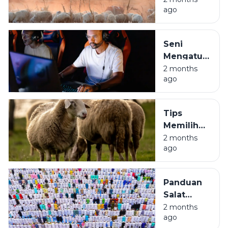
ago
Golden
Ticket
Penghapus
Seni
Dosa Kita
Mengatur
Waktu
2 months
ago
Mabar:
Biar Jago
di Game,
Tips
Tetap
Memilih
Waras di
Hewan
2 months
Real Life
ago
Kurban
Biar
Nggak
Panduan
Kena
Salat
'Zonk':
Iduladha
2 months
Panduan
ago
Biar
Santai ala