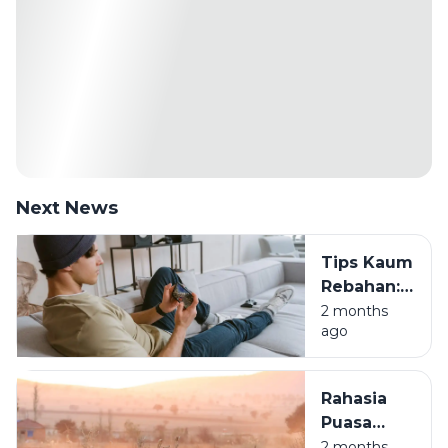
Next News
Tips Kaum
Rebahan:
Saldo E-
2 months
ago
Wallet
Nambah
Sambil
Rahasia
Tiduran
Puasa
Arafah:
2 months