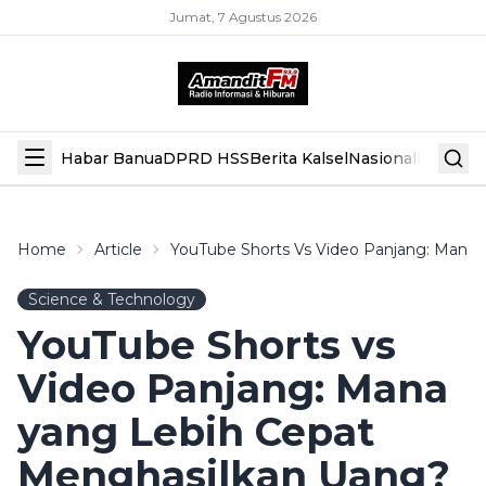
Jumat, 7 Agustus 2026
Habar Banua
DPRD HSS
Berita Kalsel
Nasional
Hiburan
Home
Article
YouTube Shorts Vs Video Panjang: Mana
Science & Technology
YouTube Shorts vs
Video Panjang: Mana
yang Lebih Cepat
Menghasilkan Uang?