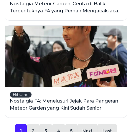
Nostalgia Meteor Garden: Cerita di Balik
Terbentuknya F4 yang Pernah Mengacak-acak
Hati Kita
Hiburan
Nostalgia F4: Menelusuri Jejak Para Pangeran
Meteor Garden yang Kini Sudah Senior
1
2
3
4
5
Next
Last