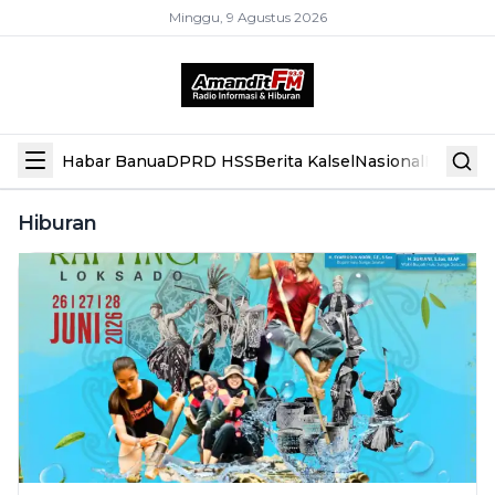
Minggu, 9 Agustus 2026
Habar Banua
DPRD HSS
Berita Kalsel
Nasional
Hiburan
Hiburan