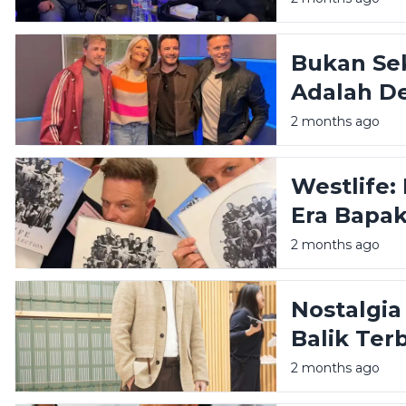
Bukan Se
Adalah De
Menolak 
2 months ago
Westlife:
Era Bapak
2 months ago
Nostalgia
Balik Ter
Pernah Me
2 months ago