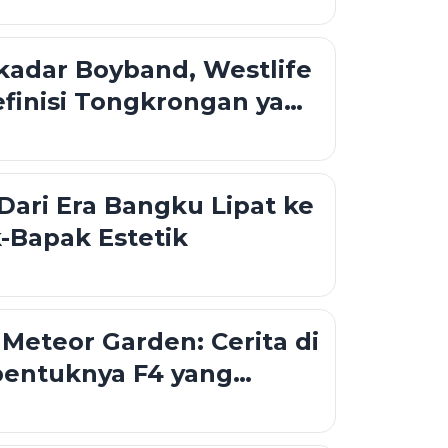
kadar Boyband, Westlife
finisi Tongkrongan yang
Bubar
 Dari Era Bangku Lipat ke
-Bapak Estetik
 Meteor Garden: Cerita di
bentuknya F4 yang
ngacak-acak Hati Kita