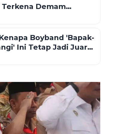
a Terkena Demam
arden
 Kenapa Boyband 'Bapak-
gi' Ini Tetap Jadi Juara
rang Indonesia?