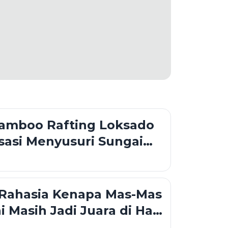
Bamboo Rafting Loksado
sasi Menyusuri Sungai
dengan Rakit Bambu di
an Meratus
 Rahasia Kenapa Mas-Mas
ni Masih Jadi Juara di Hati