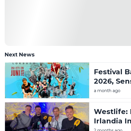
Next News
Festival 
2026, Sen
Amandit 
a month ago
Pegunung
Westlife:
Irlandia I
Kita
2 months ago