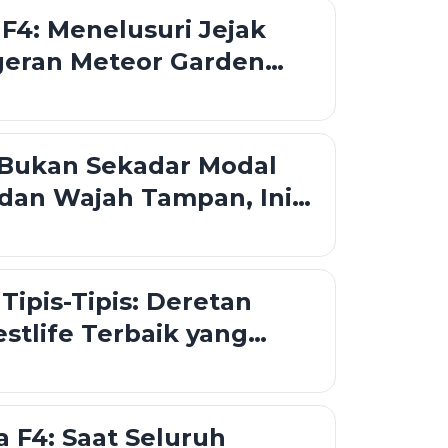
 F4: Menelusuri Jejak
geran Meteor Garden
 Sudah Senior
 Bukan Sekadar Modal
 dan Wajah Tampan, Ini
 yang Jarang Terungkap
Tipis-Tipis: Deretan
tlife Terbaik yang
uk Playlist Kamu
 F4: Saat Seluruh