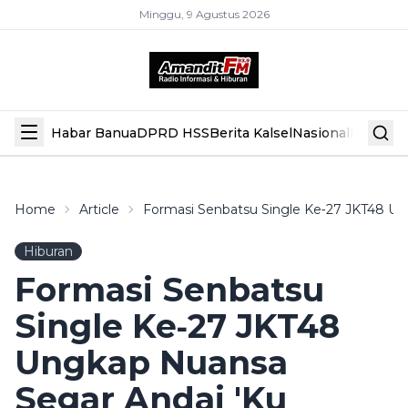
Minggu, 9 Agustus 2026
Habar Banua
DPRD HSS
Berita Kalsel
Nasional
Hiburan
Home
Article
Formasi Senbatsu Single Ke‑27 JKT48 Un
Hiburan
Formasi Senbatsu
Single Ke‑27 JKT48
Ungkap Nuansa
Segar Andai 'Ku