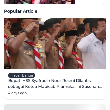
Bapak
Wangi' Ini
Popular Article
Tetap Jadi
Juara di
Hati Orang
Indonesia?
Habar Banua
Bupati HSS Syafrudin Noor Resmi Dilantik
sebagai Ketua Mabicab Pramuka, Ini Susunan
Pengurus 2025-2030
4 days ago