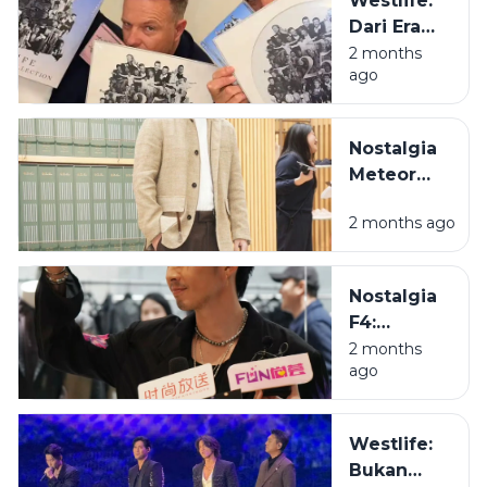
Westlife:
Tongkrongan
Dari Era
yang
Bangku
2 months
Menolak
ago
Lipat ke
Bubar
Era Bapak-
Bapak
Nostalgia
Estetik
Meteor
Garden:
2 months ago
Cerita di Balik
Terbentuknya
F4 yang
Nostalgia
Pernah
F4:
Mengacak-
Menelusuri
2 months
acak Hati Kita
ago
Jejak Para
Pangeran
Meteor
Westlife:
Garden
Bukan
yang Kini