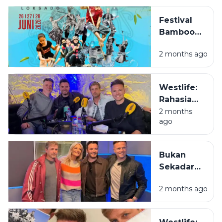
Festival
Bamboo
Rafting
2 months ago
Loksado
2026,
Sensasi
Westlife:
Menyusuri
Rahasia
Sungai
Kenapa
2 months
Amandit
ago
Mas-Mas
dengan
Irlandia Ini
Rakit Bambu
Masih Jadi
di
Bukan
Juara di
Pegunungan
Sekadar
Hati Kita
Meratus
Boyband,
2 months ago
Westlife
Adalah
Definisi