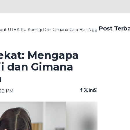
Post Terb
t UTBK Itu Koentji Dan Gimana Cara Biar Nggak Sia-Sia
ekat: Mengapa
ji dan Gimana
a
:00 PM