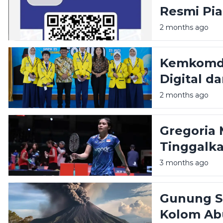
Resmi Pia
Kafe hing
2 months ago
Kemkomdig
Digital d
Pelajar d
2 months ago
Gregoria 
Tinggalka
Kesehatan
3 months ago
Gunung Se
Kolom Ab