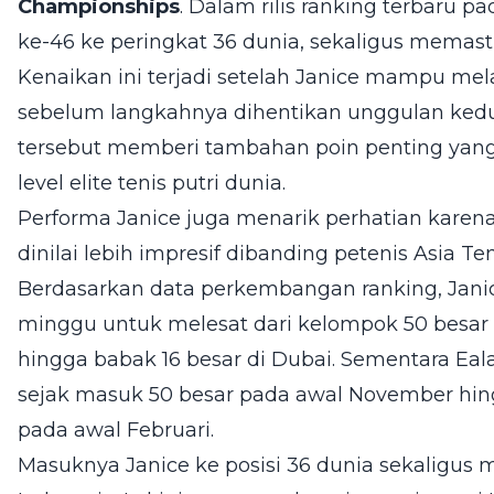
Championships
. Dalam rilis ranking terbaru pad
ke-46 ke peringkat 36 dunia, sekaligus memasti
Kenaikan ini terjadi setelah Janice mampu mel
sebelum langkahnya dihentikan unggulan ke
tersebut memberi tambahan poin penting ya
level elite tenis putri dunia.
Performa Janice juga menarik perhatian kar
dinilai lebih impresif dibanding petenis Asia T
Berdasarkan data perkembangan ranking, Jani
minggu untuk melesat dari kelompok 50 besar 
hingga babak 16 besar di Dubai. Sementara Eal
sejak masuk 50 besar pada awal November hi
pada awal Februari.
Masuknya Janice ke posisi 36 dunia sekaligus m