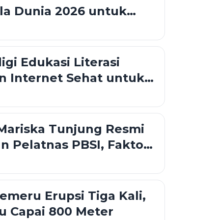
la Dunia 2026 untuk
ga Hotel
i Edukasi Literasi
an Internet Sehat untuk
i Tangerang
Mariska Tunjung Resmi
n Pelatnas PBSI, Faktor
 Jadi Alasan
meru Erupsi Tiga Kali,
u Capai 800 Meter