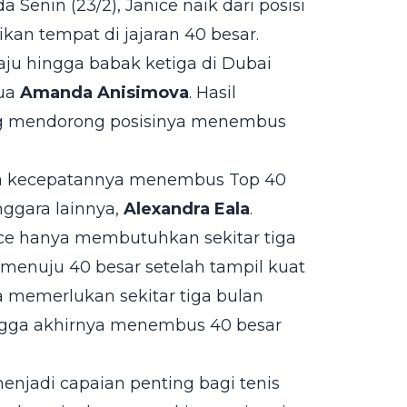
a Senin (23/2), Janice naik dari posisi
kan tempat di jajaran 40 besar.
aju hingga babak ketiga di Dubai
dua
Amanda Anisimova
. Hasil
ng mendorong posisinya menembus
ena kecepatannya menembus Top 40
enggara lainnya,
Alexandra Eala
.
ce hanya membutuhkan sekitar tiga
menuju 40 besar setelah tampil kuat
a memerlukan sekitar tiga bulan
ngga akhirnya menembus 40 besar
enjadi capaian penting bagi tenis