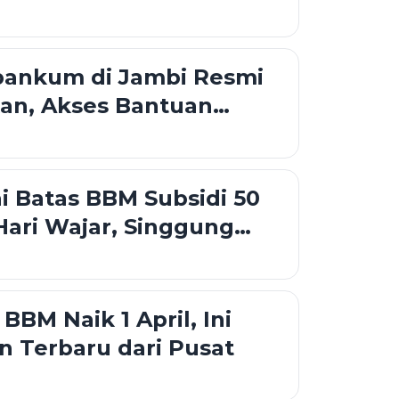
bankum di Jambi Resmi
an, Akses Bantuan
ni Sampai Desa
ai Batas BBM Subsidi 50
 Hari Wajar, Singgung
an Jadi Sopir Angkot
BBM Naik 1 April, Ini
n Terbaru dari Pusat