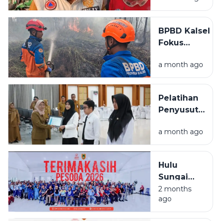
Karhutla
Meluas di
BPBD Kalsel
Landasan
Fokus
Ulin Timur
Lindungi
a month ago
Permukiman
Saat
Karhutla
Pelatihan
Meluas di
Penyusutan
Banjarbaru
Arsip
a month ago
BPSDMD
Kalsel
Ditutup, 29
Hulu
ASN Lulus
Sungai
Selatan
2 months
ago
Juara
Umum