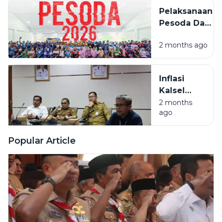
PESODA
Pelaksanaan
2026
Pesoda Dan
Pelatda
2 months ago
Ditengah
Efesiensi
Anggaran
Inflasi
Kalsel
Masih
2 months
ago
Terkendali,
Beras Jadi
Sorotan
Popular Article
Utama