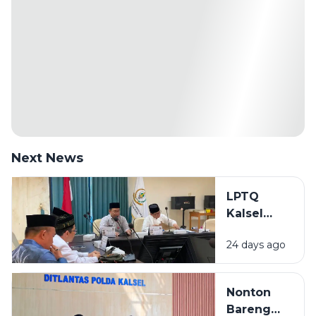
Next News
LPTQ
Kalsel
Mulai
24 days ago
Gembleng
Kafilah
Hadapi
Nonton
MTQ
Bareng
Nasional