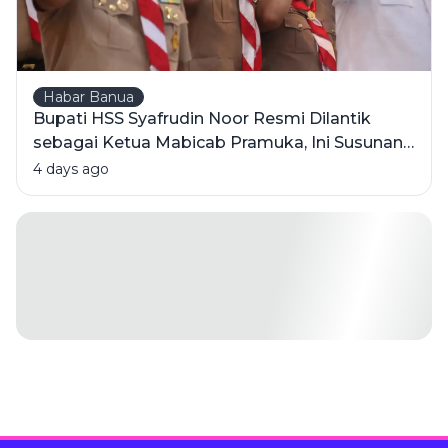
Habar Banua
Bupati HSS Syafrudin Noor Resmi Dilantik
sebagai Ketua Mabicab Pramuka, Ini Susunan
Pengurus 2025-2030
4 days ago