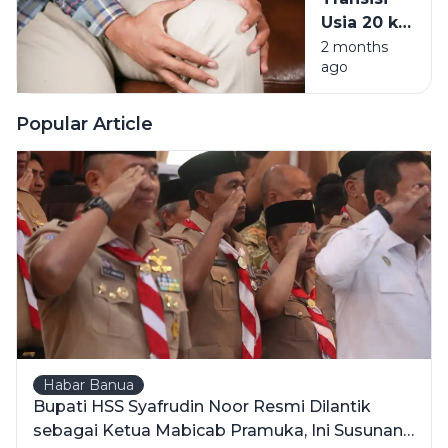
Kronis
Usia 20 ke
Incar
30:
2 months
Milenial
ago
Mengapa
Tubuh Tak
Lagi
Popular Article
Seperkasa
Dulu?
Habar Banua
Bupati HSS Syafrudin Noor Resmi Dilantik
sebagai Ketua Mabicab Pramuka, Ini Susunan