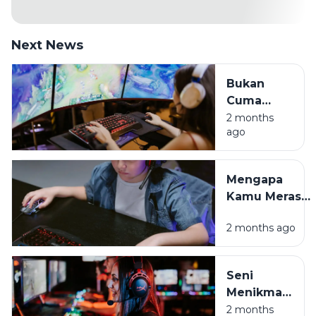
Next News
Bukan
Cuma
Hura-hura,
2 months
ago
Ini Sisi
Positif
Game
Mengapa
Online di
Kamu Merasa
Era Digital
Cemas
2 months ago
Setelah Main
Game? Ini
Penjelasannya
Seni
Menikmati
Game
2 months