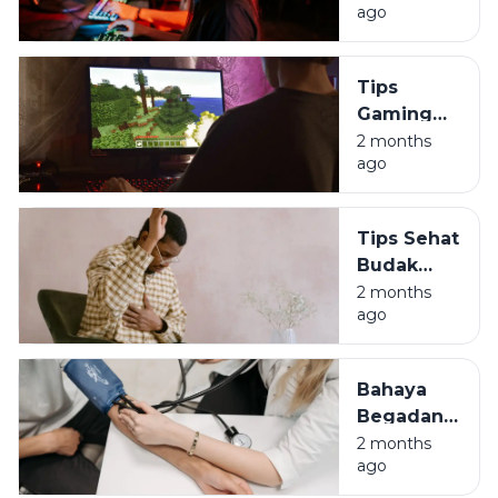
ago
Tanpa
Harus Jadi
Budak
Tips
Algoritma
Gaming
Sehat:
2 months
ago
Jaga
Durabilitas
Tubuh
Tips Sehat
Biar Gak
Budak
Jompo
Korporat:
2 months
ago
Lawan
Asam
Lambung
Bahaya
di Usia 30-
Begadang
an
Bagi Anak
2 months
ago
Muda:
Awas