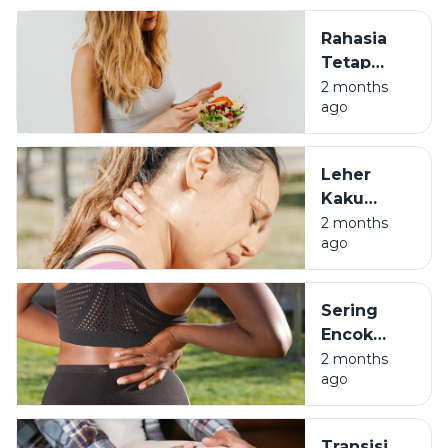
Darah
Rahasia
Tinggi di
Tetap
Usia 30
Bugar di
2 months
ago
Usia 30
Meski
Pernah
Leher
Jadi Anak
Kaku
Begadang
Bukan
2 months
ago
Cuma
Salah
Bantal,
Sering
Waspada
Encok
Kolesterol
Saat
2 months
Usia Muda
ago
Kerja?
Hati-hati
Penyakit
Transisi