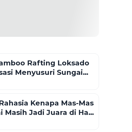
Bamboo Rafting Loksado
sasi Menyusuri Sungai
dengan Rakit Bambu di
an Meratus
 Rahasia Kenapa Mas-Mas
ni Masih Jadi Juara di Hati