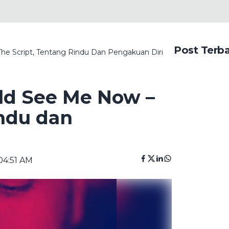
Post Terb
he Script, Tentang Rindu Dan Pengakuan Diri
ld See Me Now –
indu dan
04:51 AM