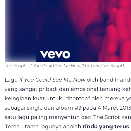
The Script - If You Could See Me Now
(YouTube/The Script)
Lagu
If You Could See Me Now
oleh band Irland
yang sangat pribadi dan emosional tentang keh
keinginan kuat untuk "ditonton" oleh mereka yang
sebagai single dari album
#3
pada 4 Maret 2013,
satu lagu paling menyentuh dari The Script k
Tema utama lagunya adalah
rindu yang terus