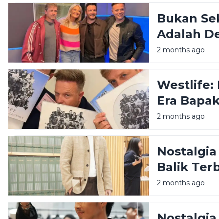
Bukan Se
Adalah De
Menolak 
2 months ago
Westlife:
Era Bapak
2 months ago
Nostalgia
Balik Ter
Pernah Me
2 months ago
Nostalgia