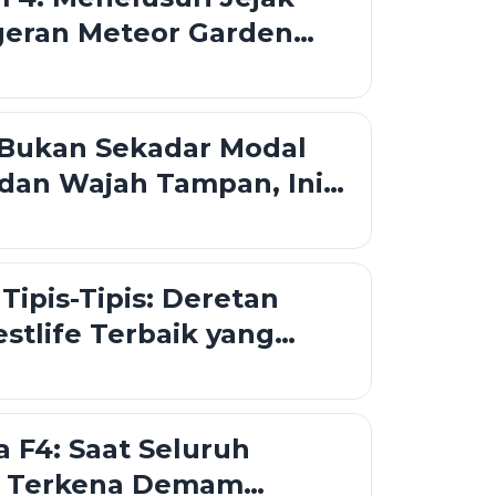
geran Meteor Garden
 Sudah Senior
 Bukan Sekadar Modal
 dan Wajah Tampan, Ini
 yang Jarang Terungkap
Tipis-Tipis: Deretan
tlife Terbaik yang
uk Playlist Kamu
 F4: Saat Seluruh
a Terkena Demam