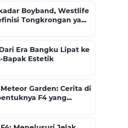
kadar Boyband, Westlife
finisi Tongkrongan yang
Bubar
 Dari Era Bangku Lipat ke
-Bapak Estetik
 Meteor Garden: Cerita di
bentuknya F4 yang
ngacak-acak Hati Kita
 F4: Menelusuri Jejak