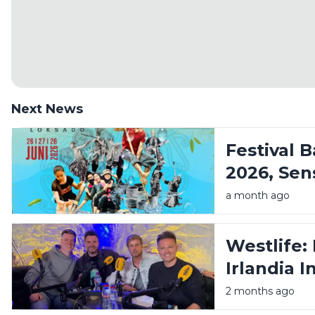
Next News
Festival 
2026, Sen
Amandit 
a month ago
Pegunung
Westlife:
Irlandia I
Kita
2 months ago