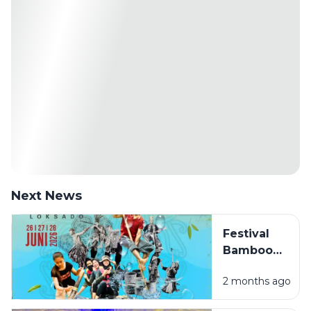
Next News
Festival
Bamboo
Rafting
2 months ago
Loksado
2026,