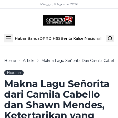
Minggu, 9 Agustus 2026
Habar Banua
DPRD HSS
Berita Kalsel
Nasional
Hiburan
Home
Article
Makna Lagu Señorita Dari Camila Cabello
Hiburan
Makna Lagu Señorita
dari Camila Cabello
dan Shawn Mendes,
Ketertarikan yang