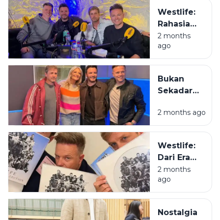
Sensasi
Westlife:
Menyusuri
Rahasia
Sungai
Kenapa
2 months
Amandit
ago
Mas-Mas
dengan
Irlandia Ini
Rakit Bambu
Masih Jadi
di
Bukan
Juara di
Pegunungan
Sekadar
Hati Kita
Meratus
Boyband,
2 months ago
Westlife
Adalah
Definisi
Westlife:
Tongkrongan
Dari Era
yang
Bangku
2 months
Menolak
ago
Lipat ke
Bubar
Era Bapak-
Bapak
Nostalgia
Estetik