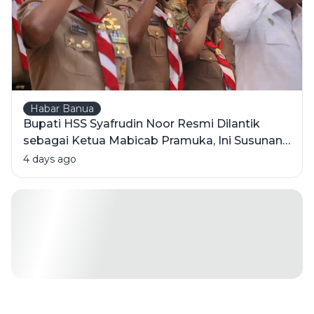
Habar Banua
Bupati HSS Syafrudin Noor Resmi Dilantik
sebagai Ketua Mabicab Pramuka, Ini Susunan
Pengurus 2025-2030
4 days ago