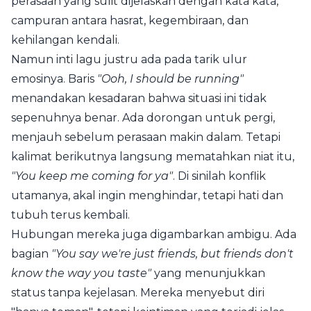
perasaan yang sulit dijelaskan dengan kata kata,
campuran antara hasrat, kegembiraan, dan
kehilangan kendali.
Namun inti lagu justru ada pada tarik ulur
emosinya. Baris
"Ooh, I should be running"
menandakan kesadaran bahwa situasi ini tidak
sepenuhnya benar. Ada dorongan untuk pergi,
menjauh sebelum perasaan makin dalam. Tetapi
kalimat berikutnya langsung mematahkan niat itu,
"You keep me coming for ya"
. Di sinilah konflik
utamanya, akal ingin menghindar, tetapi hati dan
tubuh terus kembali.
Hubungan mereka juga digambarkan ambigu. Ada
bagian
"You say we're just friends, but friends don't
know the way you taste"
yang menunjukkan
status tanpa kejelasan. Mereka menyebut diri