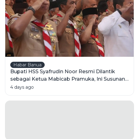
Mentah vs
Minyak
Olahan
Habar Banua
Bupati HSS Syafrudin Noor Resmi Dilantik
sebagai Ketua Mabicab Pramuka, Ini Susunan
Pengurus 2025-2030
4 days ago