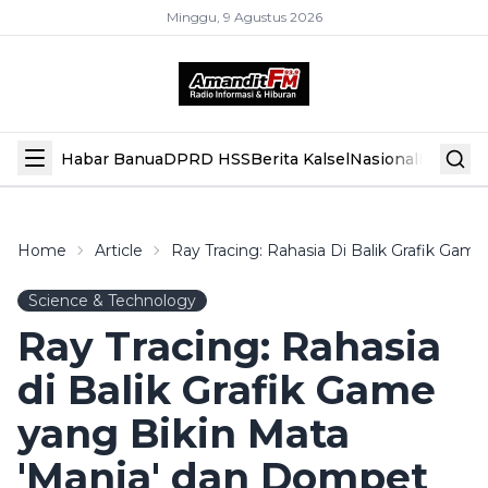
Minggu, 9 Agustus 2026
Habar Banua
DPRD HSS
Berita Kalsel
Nasional
Hiburan
Home
Article
Ray Tracing: Rahasia Di Balik Grafik Ga
Science & Technology
Ray Tracing: Rahasia
di Balik Grafik Game
yang Bikin Mata
'Manja' dan Dompet