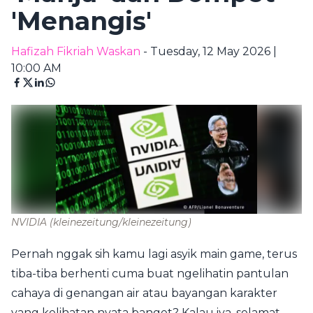
'Menangis'
Hafizah Fikriah Waskan
- Tuesday, 12 May 2026 |
10:00 AM
NVIDIA
(kleinezeitung/kleinezeitung)
Pernah nggak sih kamu lagi asyik main game, terus
tiba-tiba berhenti cuma buat ngelihatin pantulan
cahaya di genangan air atau bayangan karakter
yang kelihatan nyata banget? Kalau iya, selamat,