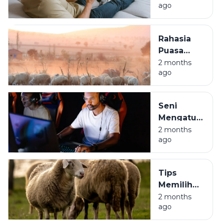
ago
Wallet
Nambah
Sambil
Rahasia
Tiduran
Puasa
Arafah:
2 months
ago
Golden
Ticket
Penghapus
Seni
Dosa Kita
Mengatur
Waktu
2 months
ago
Mabar:
Biar Jago
di Game,
Tips
Tetap
Memilih
Waras di
Hewan
2 months
Real Life
ago
Kurban
Biar