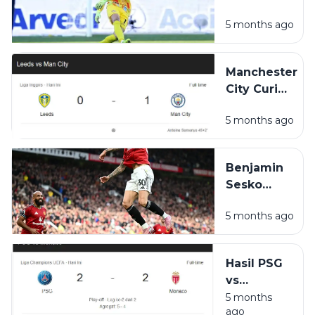
Emil Audero
dari
5 months ago
untuk Perkuat
Juventus
Pos Kiper
Manchester
City Curi
Tiga Poin
5 months ago
di Elland
Road,
Tekan
Benjamin
Arsenal
Sesko
dalam
Tajam dari
Perburuan
5 months ago
Bangku
Gelar
Cadangan,
Michael
Hasil PSG
Carrick
vs
Belum
Monaco:
5 months
Ubah Lini
ago
Imbang 2-