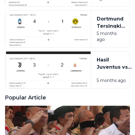
Depan
2, Agregat
Manchester
5-4 Bawa
United
Dortmund
PSG ke
Tersingkir!
Fase
Atalanta
5 months
Gugur
ago
Menang 4-
1 di Leg
Kedua
Hasil
Play-off
Juventus vs
Galatasaray:
5 months ago
Menang 3-0,
Agregat 5-5
Bawa Laga ke
Popular Article
Perpanjangan
Waktu