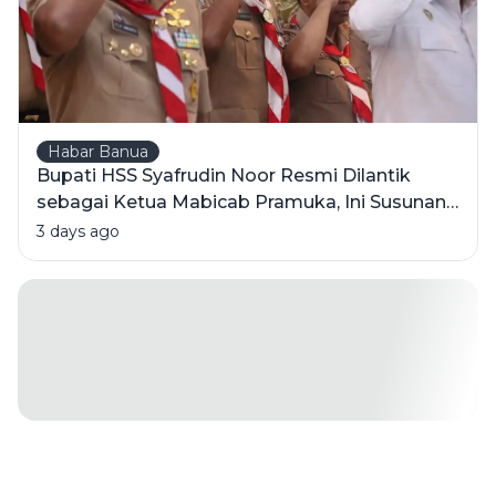
Habar Banua
Bupati HSS Syafrudin Noor Resmi Dilantik
sebagai Ketua Mabicab Pramuka, Ini Susunan
Pengurus 2025-2030
3 days ago