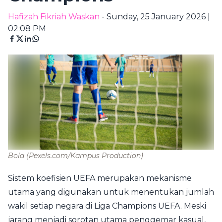
Hafizah Fikriah Waskan
- Sunday, 25 January 2026 |
02:08 PM
Bola
(Pexels.com/Kampus Production)
Sistem koefisien UEFA merupakan mekanisme
utama yang digunakan untuk menentukan jumlah
wakil setiap negara di Liga Champions UEFA. Meski
jarang menjadi sorotan utama penggemar kasual,