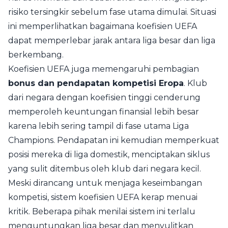
risiko tersingkir sebelum fase utama dimulai. Situasi
ini memperlihatkan bagaimana koefisien UEFA
dapat memperlebar jarak antara liga besar dan liga
berkembang.
Koefisien UEFA juga memengaruhi pembagian
bonus dan pendapatan kompetisi Eropa
. Klub
dari negara dengan koefisien tinggi cenderung
memperoleh keuntungan finansial lebih besar
karena lebih sering tampil di fase utama Liga
Champions. Pendapatan ini kemudian memperkuat
posisi mereka di liga domestik, menciptakan siklus
yang sulit ditembus oleh klub dari negara kecil.
Meski dirancang untuk menjaga keseimbangan
kompetisi, sistem koefisien UEFA kerap menuai
kritik. Beberapa pihak menilai sistem ini terlalu
menguntungkan liga besar dan menyulitkan