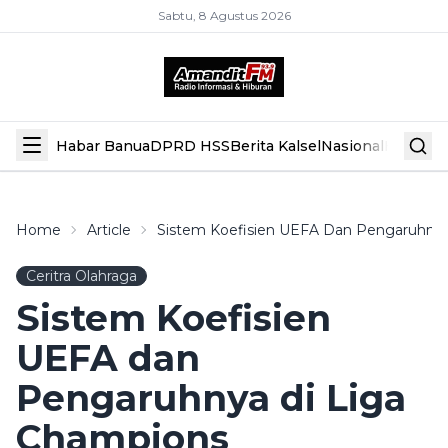
Sabtu, 8 Agustus 2026
Habar Banua
DPRD HSS
Berita Kalsel
Nasional
Hiburan
Home
Article
Sistem Koefisien UEFA Dan Pengaruhnya
Ceritra Olahraga
Sistem Koefisien
UEFA dan
Pengaruhnya di Liga
Champions