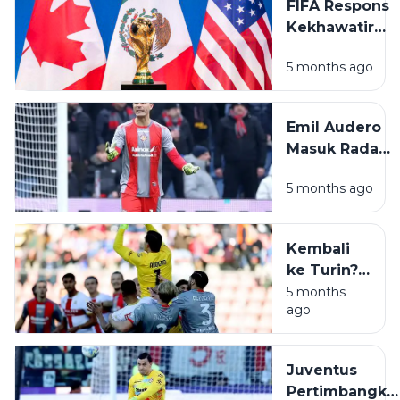
FIFA Respons
Palace 2-1 di
Kekhawatiran
Old Trafford
Keamanan
5 months ago
Piala Dunia
2026 Usai
Ketegangan
Emil Audero
AS–Iran
Masuk Radar
Juventus,
5 months ago
tetapi Alisson
Lebih
Diunggulkan?
Kembali
ke Turin?
Emil
5 months
ago
Audero
Berpotensi
Dapat
Juventus
Kontrak
Pertimbangka
Fantastis