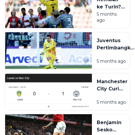
ke Turin?
Emil
5 months
ago
Audero
Berpotensi
Dapat
Juventus
Kontrak
Pertimbangka
Fantastis
Emil Audero
dari
5 months ago
untuk Perkuat
Juventus
Pos Kiper
Manchester
City Curi
Tiga Poin
5 months ago
di Elland
Road,
Tekan
Benjamin
Arsenal
Sesko
dalam