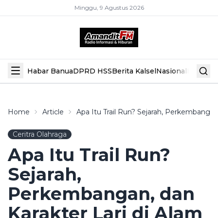
Minggu, 9 Agustus 2026
Habar Banua
DPRD HSS
Berita Kalsel
Nasional
Hiburan
Home
Article
Apa Itu Trail Run? Sejarah, Perkembangan
Ceritra Olahraga
Apa Itu Trail Run?
Sejarah,
Perkembangan, dan
Karakter Lari di Alam