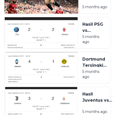
Tajam dari
Perburuan
5 months ago
Bangku
Gelar
Cadangan,
Michael
Hasil PSG
Carrick
vs
Belum
Monaco:
5 months
Ubah Lini
ago
Imbang 2-
Depan
2, Agregat
Manchester
5-4 Bawa
United
Dortmund
PSG ke
Tersingkir!
Fase
Atalanta
5 months
Gugur
ago
Menang 4-
1 di Leg
Kedua
Hasil
Play-off
Juventus vs
Galatasaray:
5 months ago
Menang 3-0,