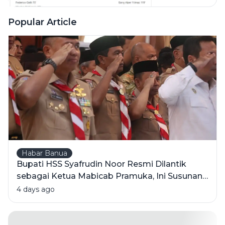
Agregat 5-5
Bawa Laga ke
Popular Article
Perpanjangan
Waktu
Habar Banua
Bupati HSS Syafrudin Noor Resmi Dilantik
sebagai Ketua Mabicab Pramuka, Ini Susunan
Pengurus 2025-2030
4 days ago