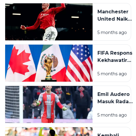
Manchester
United Naik
ke Peringkat
5 months ago
Tiga Usai
Tumbangkan
Crystal
FIFA Respons
Palace 2-1 di
Kekhawatiran
Old Trafford
Keamanan
5 months ago
Piala Dunia
2026 Usai
Ketegangan
Emil Audero
AS–Iran
Masuk Radar
Juventus,
5 months ago
tetapi Alisson
Lebih
Diunggulkan?
Kembali