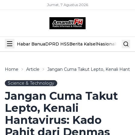
Jumat, 7 Agustus 2026
Habar Banua
DPRD HSS
Berita Kalsel
Nasional
Hiburan
Home
Article
Jangan Cuma Takut Lepto, Kenali Hantavi
Science & Technology
Jangan Cuma Takut
Lepto, Kenali
Hantavirus: Kado
Pahit dari Denmas