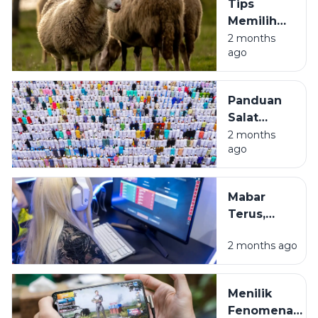
Tips
Tetap
Memilih
Waras di
Hewan
2 months
Real Life
ago
Kurban
Biar
Nggak
Panduan
Kena
Salat
'Zonk':
Iduladha
2 months
Panduan
ago
Biar
Santai ala
Nggak
Anak
Celingak-
Muda
Mabar
Celinguk
Terus,
Pas di
Belajar
Lapangan
2 months ago
Kapan?
Menimbang
Sisi Gelap
Menilik
dan Terang
Fenomena
Game