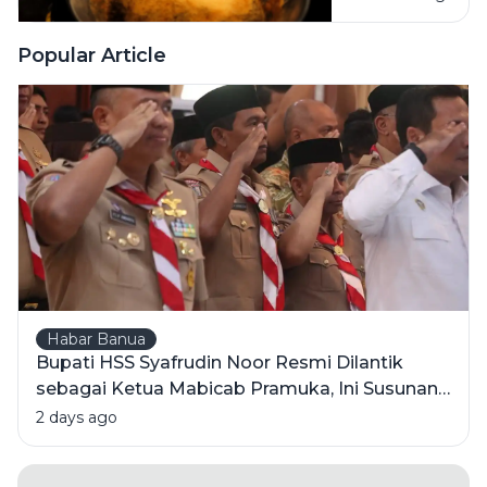
yang
Menggoda:
Popular Article
Menilik
Beda Sawit
Mentah vs
Minyak
Olahan
Habar Banua
Bupati HSS Syafrudin Noor Resmi Dilantik
sebagai Ketua Mabicab Pramuka, Ini Susunan
Pengurus 2025-2030
2 days ago