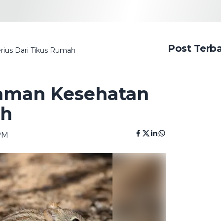
Post Terb
rius Dari Tikus Rumah
caman Kesehatan
ah
 PM