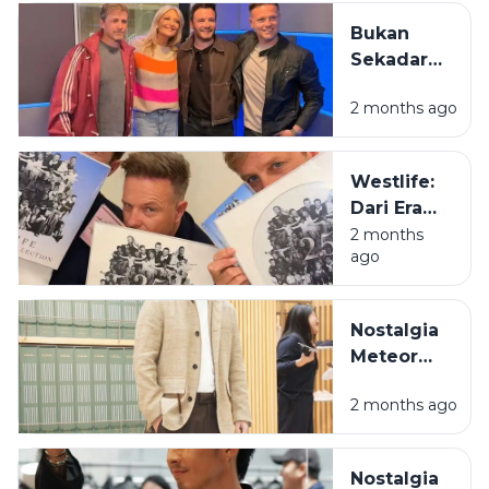
Masih Jadi
di
Bukan
Juara di
Pegunungan
Sekadar
Hati Kita
Meratus
Boyband,
2 months ago
Westlife
Adalah
Definisi
Westlife:
Tongkrongan
Dari Era
yang
Bangku
2 months
Menolak
ago
Lipat ke
Bubar
Era Bapak-
Bapak
Nostalgia
Estetik
Meteor
Garden:
2 months ago
Cerita di Balik
Terbentuknya
F4 yang
Nostalgia
Pernah