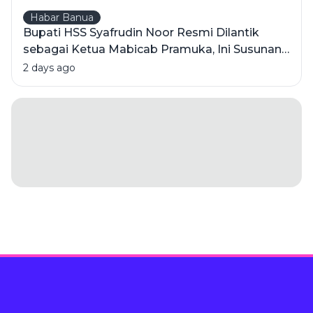
Habar Banua
Bupati HSS Syafrudin Noor Resmi Dilantik
sebagai Ketua Mabicab Pramuka, Ini Susunan
Pengurus 2025-2030
2 days ago