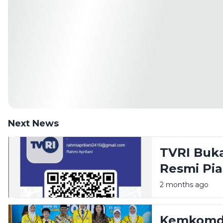
Next News
TVRI Buk
Resmi Pia
Kafe hing
2 months ago
Kemkomdig