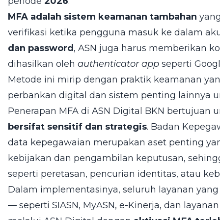
periode
2026
.
MFA adalah sistem keamanan tambahan
yang
verifikasi ketika pengguna masuk ke dalam a
dan password
, ASN juga harus memberikan kod
dihasilkan oleh
authenticator app
seperti Googl
Metode ini mirip dengan praktik keamanan ya
perbankan digital dan sistem penting lainnya 
Penerapan MFA di ASN Digital BKN bertujuan 
bersifat sensitif dan strategis
. Badan Kepega
data kepegawaian merupakan aset penting 
kebijakan dan pengambilan keputusan, sehingga
seperti peretasan, pencurian identitas, atau keb
Dalam implementasinya, seluruh layanan yang 
— seperti SIASN, MyASN, e-Kinerja, dan layana