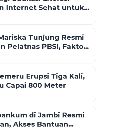
an Internet Sehat untuk
i Tangerang
Mariska Tunjung Resmi
n Pelatnas PBSI, Faktor
 Jadi Alasan
meru Erupsi Tiga Kali,
u Capai 800 Meter
bankum di Jambi Resmi
an, Akses Bantuan