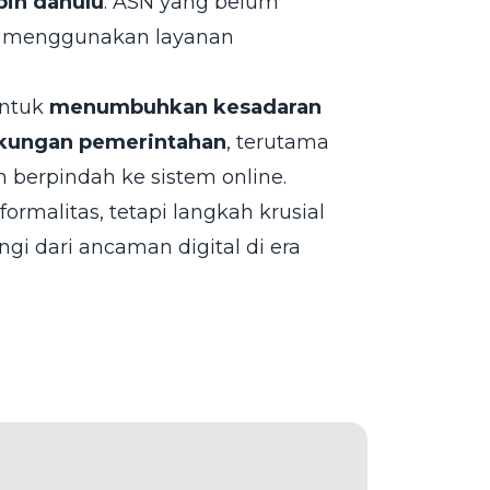
bih dahulu
. ASN yang belum
u menggunakan layanan
untuk
menumbuhkan kesadaran
ngkungan pemerintahan
, terutama
 berpindah ke sistem online.
rmalitas, tetapi langkah krusial
i dari ancaman digital di era