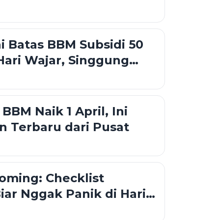
ni Sampai Desa
ai Batas BBM Subsidi 50
 Hari Wajar, Singgung
an Jadi Sopir Angkot
BBM Naik 1 April, Ini
n Terbaru dari Pusat
oming: Checklist
iar Nggak Panik di Hari-