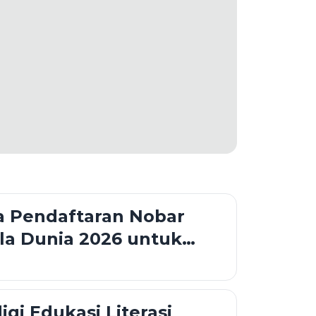
a Pendaftaran Nobar
la Dunia 2026 untuk
ga Hotel
i Edukasi Literasi