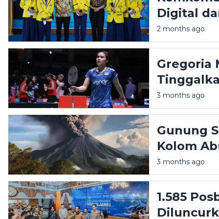
Digital d
Pelajar d
2 months ago
Gregoria 
Tinggalka
Kesehatan
3 months ago
Gunung Se
Kolom Ab
3 months ago
1.585 Pos
Diluncurk