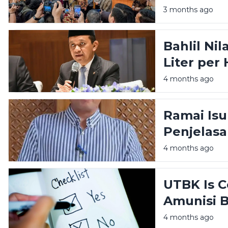
Hukum Ki
3 months ago
Bahlil Nil
Liter per
Pengalam
4 months ago
Ramai Isu 
Penjelasa
4 months ago
UTBK Is C
Amunisi B
H
4 months ago