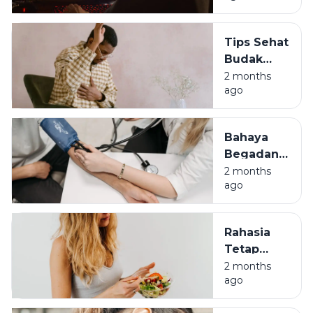
Durabilitas
Tubuh
Tips Sehat
Biar Gak
Budak
Jompo
Korporat:
2 months
ago
Lawan
Asam
Lambung
Bahaya
di Usia 30-
Begadang
an
Bagi Anak
2 months
ago
Muda:
Awas
Darah
Rahasia
Tinggi di
Tetap
Usia 30
Bugar di
2 months
ago
Usia 30
Meski