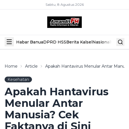
Sabtu, 8 Agustus 2026
Habar Banua
DPRD HSS
Berita Kalsel
Nasional
Hiburan
Home
Article
Apakah Hantavirus Menular Antar Manusia
Kesehatan
Apakah Hantavirus
Menular Antar
Manusia? Cek
Faktanya di Sini