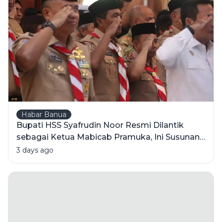
Dulu?
Habar Banua
Bupati HSS Syafrudin Noor Resmi Dilantik
sebagai Ketua Mabicab Pramuka, Ini Susunan
Pengurus 2025-2030
3 days ago