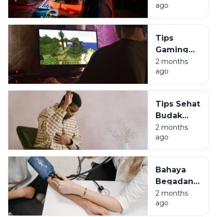
ago
Tanpa
Harus Jadi
Budak
Tips
Algoritma
Gaming
Sehat:
2 months
ago
Jaga
Durabilitas
Tubuh
Tips Sehat
Biar Gak
Budak
Jompo
Korporat:
2 months
ago
Lawan
Asam
Lambung
Bahaya
di Usia 30-
Begadang
an
Bagi Anak
2 months
ago
Muda:
Awas