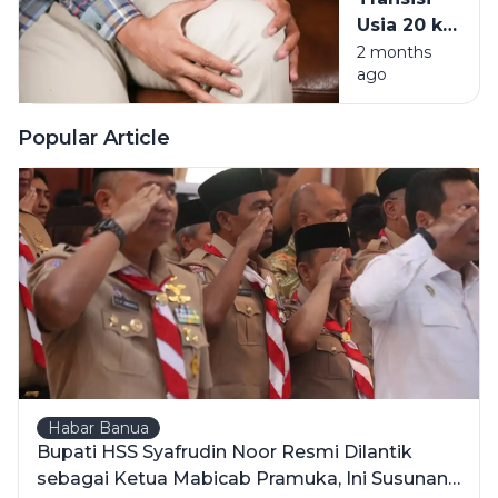
Kronis
Usia 20 ke
Incar
30:
2 months
Milenial
ago
Mengapa
Tubuh Tak
Lagi
Popular Article
Seperkasa
Dulu?
Habar Banua
Bupati HSS Syafrudin Noor Resmi Dilantik
sebagai Ketua Mabicab Pramuka, Ini Susunan