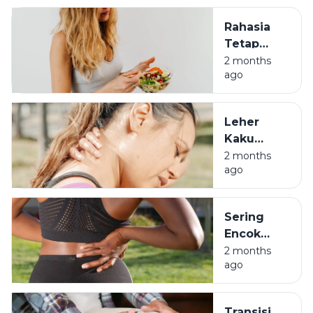
Darah
Rahasia
Tinggi di
Tetap
Usia 30
Bugar di
2 months
ago
Usia 30
Meski
Pernah
Leher
Jadi Anak
Kaku
Begadang
Bukan
2 months
ago
Cuma
Salah
Bantal,
Sering
Waspada
Encok
Kolesterol
Saat
2 months
Usia Muda
ago
Kerja?
Hati-hati
Penyakit
Transisi