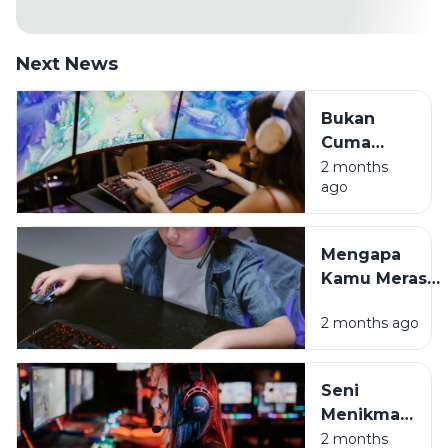
Next News
Bukan
Cuma
Hura-hura,
2 months
ago
Ini Sisi
Positif
Game
Mengapa
Online di
Kamu Merasa
Era Digital
Cemas
2 months ago
Setelah Main
Game? Ini
Penjelasannya
Seni
Menikmati
Game
2 months