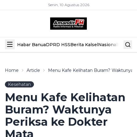
Senin, 10 Agustus 2026
Habar Banua
DPRD HSS
Berita Kalsel
Nasional
Hiburan
Home
Article
Menu Kafe Kelihatan Buram? Waktunya P
Kesehatan
Menu Kafe Kelihatan
Buram? Waktunya
Periksa ke Dokter
Mata