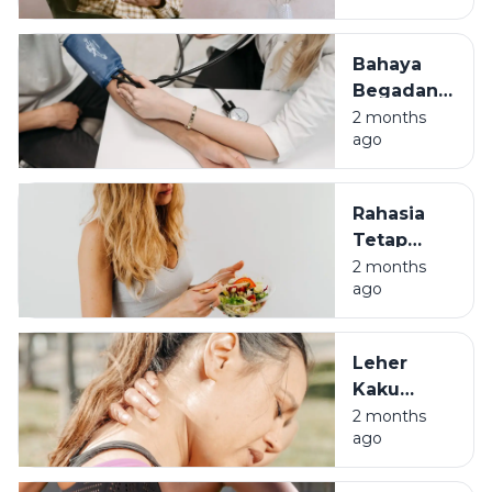
Asam
Lambung
Bahaya
di Usia 30-
Begadang
an
Bagi Anak
2 months
ago
Muda:
Awas
Darah
Rahasia
Tinggi di
Tetap
Usia 30
Bugar di
2 months
ago
Usia 30
Meski
Pernah
Leher
Jadi Anak
Kaku
Begadang
Bukan
2 months
ago
Cuma
Salah