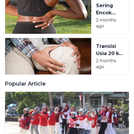
Bantal,
Sering
Waspada
Encok
Kolesterol
Saat
2 months
Usia Muda
ago
Kerja?
Hati-hati
Penyakit
Transisi
Kronis
Usia 20 ke
Incar
30:
2 months
Milenial
ago
Mengapa
Tubuh Tak
Lagi
Popular Article
Seperkasa
Dulu?