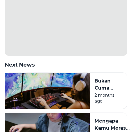
Next News
Bukan
Cuma
Hura-hura,
2 months
ago
Ini Sisi
Positif
Game
Mengapa
Online di
Kamu Merasa
Era Digital