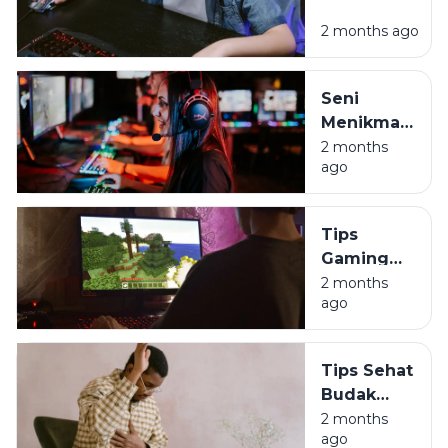
Cemas
2 months ago
Setelah Main
Game? Ini
Penjelasannya
Seni
Menikmati
Game
2 months
ago
Tanpa
Harus Jadi
Budak
Tips
Algoritma
Gaming
Sehat:
2 months
ago
Jaga
Durabilitas
Tubuh
Tips Sehat
Biar Gak
Budak
Jompo
Korporat:
2 months
ago
Lawan