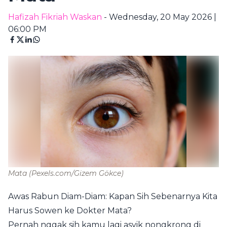
Hafizah Fikriah Waskan
- Wednesday, 20 May 2026 |
06:00 PM
Mata
(Pexels.com/Gizem Gökce)
Awas Rabun Diam-Diam: Kapan Sih Sebenarnya Kita
Harus Sowen ke Dokter Mata?
Pernah nggak sih kamu lagi asyik nongkrong di