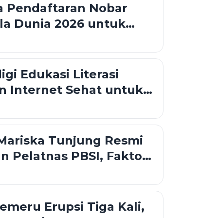
a Pendaftaran Nobar
la Dunia 2026 untuk
ga Hotel
i Edukasi Literasi
an Internet Sehat untuk
i Tangerang
Mariska Tunjung Resmi
n Pelatnas PBSI, Faktor
 Jadi Alasan
meru Erupsi Tiga Kali,