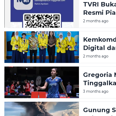
TVRI Buk
Resmi Pia
Kafe hing
2 months ago
Kemkomdig
Digital d
Pelajar d
2 months ago
Gregoria 
Tinggalka
Kesehatan
3 months ago
Gunung Se