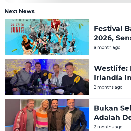
Next News
Festival 
2026, Sen
Amandit 
a month ago
Pegunung
Westlife:
Irlandia I
Kita
2 months ago
Bukan Se
Adalah De
Menolak 
2 months ago