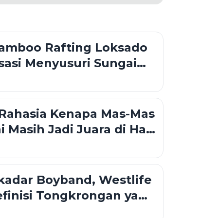
Bamboo Rafting Loksado
sasi Menyusuri Sungai
dengan Rakit Bambu di
an Meratus
 Rahasia Kenapa Mas-Mas
ni Masih Jadi Juara di Hati
kadar Boyband, Westlife
finisi Tongkrongan yang
Bubar