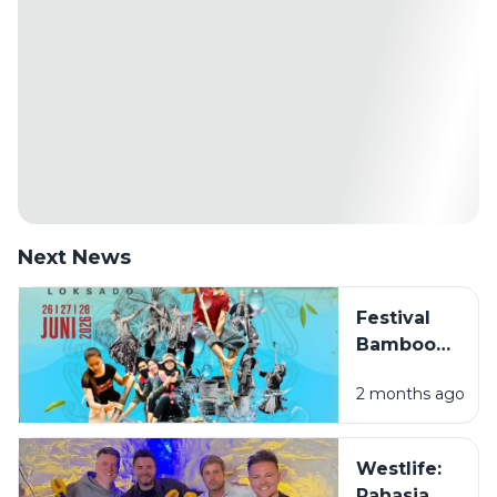
Next News
Festival
Bamboo
Rafting
2 months ago
Loksado
2026,
Sensasi
Westlife:
Menyusuri
Rahasia