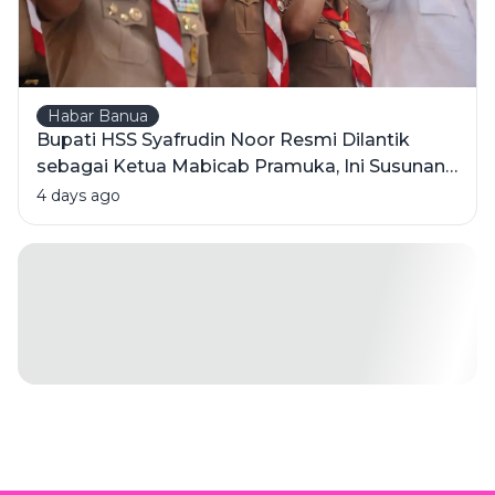
Habar Banua
Bupati HSS Syafrudin Noor Resmi Dilantik
sebagai Ketua Mabicab Pramuka, Ini Susunan
Pengurus 2025-2030
4 days ago