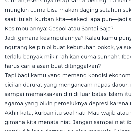
sunnah, esensinya tetap sama: berbagi. Di luar 
mungkin cuma bisa makan daging setahun sekal
saat itulah, kurban kita—sekecil apa pun—jadi 
Kesimpulannya: Gaspol atau Santai Saja?
Jadi, gimana kesimpulannya? Kalau kamu puny
ngutang ke pinjol buat kebutuhan pokok, ya s
terlalu banyak mikir "ah kan cuma sunnah". Iba
harus cari alasan buat ditinggalkan?
Tapi bagi kamu yang memang kondisi ekonomi
cicilan darurat yang mengancam napas dapur, n
sampai memaksakan diri di luar batas. Islam
agama yang bikin pemeluknya depresi karena ng
Akhir kata, kurban itu soal hati. Mau wajib ata
gimana kita menata niat. Jangan sampai niat i