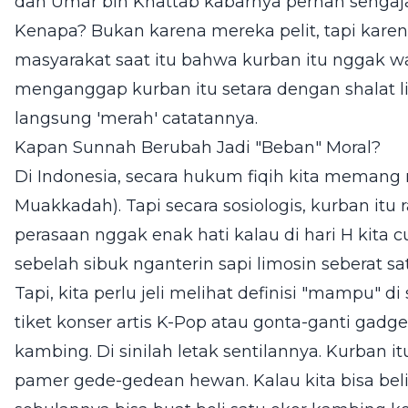
dan Umar bin Khattab kabarnya pernah sengaja
Kenapa? Bukan karena mereka pelit, tapi kar
masyarakat saat itu bahwa kurban itu nggak wa
menganggap kurban itu setara dengan shalat l
langsung 'merah' catatannya.
Kapan Sunnah Berubah Jadi "Beban" Moral?
Di Indonesia, secara hukum fiqih kita memang m
Muakkadah). Tapi secara sosiologis, kurban itu
perasaan nggak enak hati kalau di hari H kita
sebelah sibuk nganterin sapi limosin seberat sa
Tapi, kita perlu jeli melihat definisi "mampu" d
tiket konser artis K-Pop atau gonta-ganti gadg
kambing. Di sinilah letak sentilannya. Kurban i
pamer gede-gedean hewan. Kalau kita bisa beli 