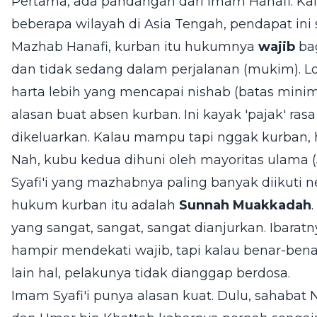
Pertama, ada pandangan dari Imam Hanafi. Kal
beberapa wilayah di Asia Tengah, pendapat ini 
Mazhab Hanafi, kurban itu hukumnya
wajib
ba
dan tidak sedang dalam perjalanan (mukim). L
harta lebih yang mencapai nishab (batas mini
alasan buat absen kurban. Ini kayak 'pajak' r
dikeluarkan. Kalau mampu tapi nggak kurban, h
Nah, kubu kedua dihuni oleh mayoritas ulama
Syafi'i yang mazhabnya paling banyak diikuti 
hukum kurban itu adalah
Sunnah Muakkadah
yang sangat, sangat, sangat dianjurkan. Ibaratny
hampir mendekati wajib, tapi kalau benar-bena
lain hal, pelakunya tidak dianggap berdosa.
Imam Syafi'i punya alasan kuat. Dulu, sahabat 