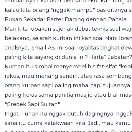
sebulannya bisa buat beli satu ekor kambing ke
kalau kita bilang "nggak mampu" pas ditanya s
Bukan Sekadar Barter Daging dengan Pahala
Mari kita lupakan sejenak debat teknis soal waji
belakang, sejarah kurban ini kan soal Nabi I
anaknya, Ismail AS. Ini soal loyalitas tingkat d
paling kita sayang di dunia ini? Harta? Jabatan
Kurban itu simbol menyembelih sifat-sifat "kebi
rakus, mau menang sendiri, atau rasa sombong
orang kurban sapi paling mahal tapi tujuann
paling keras sama panitia masjid atau biar m
"Grebek Sapi Sultan".
Ingat, Tuhan itu nggak butuh dagingnya, ngga
sana itu cuma ketakwaan kita. Jadi, mau kamu