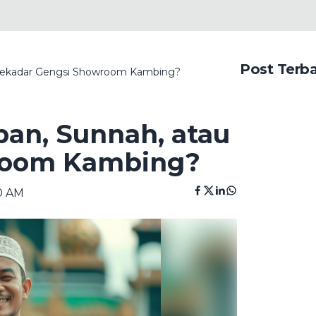
Post Terb
u Sekadar Gengsi Showroom Kambing?
ban, Sunnah, atau
room Kambing?
00 AM