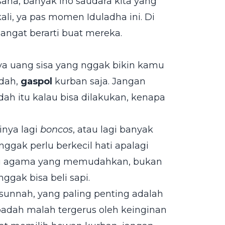
sana, banyak lho saudara kita yang
i, ya pas momen Iduladha ini. Di
sangat berarti buat mereka.
a uang sisa yang nggak bikin kamu
udah,
gaspol
kurban saja. Jangan
dah itu kalau bisa dilakukan, kenapa
nya lagi
boncos
, atau lagi banyak
ggak perlu berkecil hati apalagi
 itu agama yang memudahkan, bukan
gak bisa beli sapi.
u sunnah, yang paling penting adalah
badah malah tergerus oleh keinginan