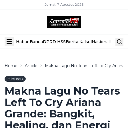
Jumat, 7 Agustus 2026
Habar Banua
DPRD HSS
Berita Kalsel
Nasional
Hiburan
Home
Article
Makna Lagu No Tears Left To Cry Ariana G
Hiburan
Makna Lagu No Tears
Left To Cry Ariana
Grande: Bangkit,
Healing, dan Energi