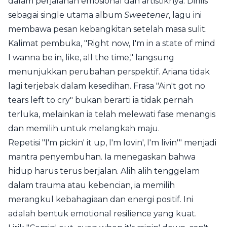
dalam perjalanan emosional dan artistiknya. Dirilis
sebagai single utama album
Sweetener
, lagu ini
membawa pesan kebangkitan setelah masa sulit.
Kalimat pembuka, "Right now, I'm in a state of mind
I wanna be in, like, all the time," langsung
menunjukkan perubahan perspektif. Ariana tidak
lagi terjebak dalam kesedihan. Frasa "Ain't got no
tears left to cry" bukan berarti ia tidak pernah
terluka, melainkan ia telah melewati fase menangis
dan memilih untuk melangkah maju.
Repetisi "I'm pickin' it up, I'm lovin', I'm livin'" menjadi
mantra penyembuhan. Ia menegaskan bahwa
hidup harus terus berjalan. Alih alih tenggelam
dalam trauma atau kebencian, ia memilih
merangkul kebahagiaan dan energi positif. Ini
adalah bentuk emotional resilience yang kuat.