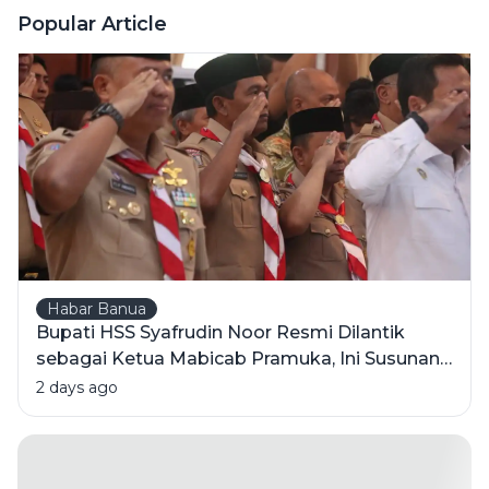
Wangi' Ini
Popular Article
Tetap Jadi
Juara di
Hati Orang
Indonesia?
Habar Banua
Bupati HSS Syafrudin Noor Resmi Dilantik
sebagai Ketua Mabicab Pramuka, Ini Susunan
Pengurus 2025-2030
2 days ago