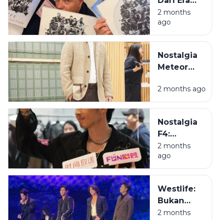
Dari Era
yang
Bangku
2 months
Menolak
ago
Lipat ke
Bubar
Era Bapak-
Bapak
Nostalgia
Estetik
Meteor
Garden:
2 months ago
Cerita di Balik
Terbentuknya
F4 yang
Nostalgia
Pernah
F4:
Mengacak-
Menelusuri
2 months
acak Hati Kita
ago
Jejak Para
Pangeran
Meteor
Westlife:
Garden
Bukan
yang Kini
Sekadar
2 months
Sudah