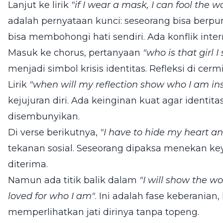
Lanjut ke lirik
"if I wear a mask, I can fool the w
adalah pernyataan kunci: seseorang bisa berpur
bisa membohongi hati sendiri. Ada konflik inte
Masuk ke chorus, pertanyaan
"who is that girl 
menjadi simbol krisis identitas. Refleksi di cermin
Lirik
"when will my reflection show who I am in
kejujuran diri. Ada keinginan kuat agar identitas
disembunyikan.
Di verse berikutnya,
"I have to hide my heart an
tekanan sosial. Seseorang dipaksa menekan k
diterima.
Namun ada titik balik dalam
"I will show the w
loved for who I am"
. Ini adalah fase keberanian
memperlihatkan jati dirinya tanpa topeng.