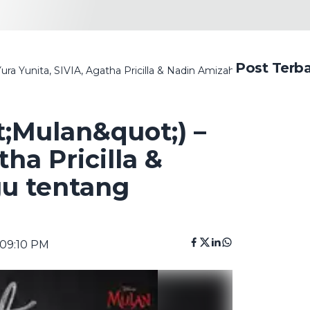
Post Terb
a Yunita, SIVIA, Agatha Pricilla & Nadin Amizah: Arti Lagu Tenta
t;Mulan&quot;) –
tha Pricilla &
gu tentang
 09:10 PM