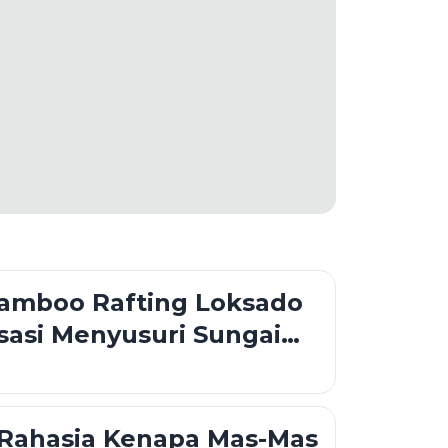
Bamboo Rafting Loksado
sasi Menyusuri Sungai
dengan Rakit Bambu di
an Meratus
 Rahasia Kenapa Mas-Mas