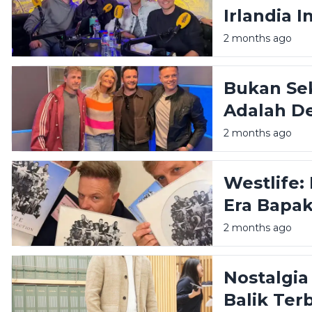
Irlandia I
Kita
2 months ago
Bukan Se
Adalah De
Menolak 
2 months ago
Westlife:
Era Bapak
2 months ago
Nostalgia
Balik Ter