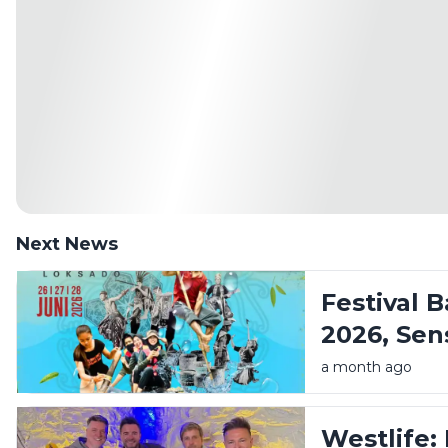
Next News
Festival 
2026, Sen
Amandit 
a month ago
Pegunung
Westlife: