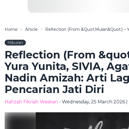
Home
Article
Reflection (From &quot;Mulan&quot;) – Yur
Hiburan
Reflection (From &quo
Yura Yunita, SIVIA, Aga
Nadin Amizah: Arti La
Pencarian Jati Diri
Hafizah Fikriah Waskan
- Wednesday, 25 March 2026 |