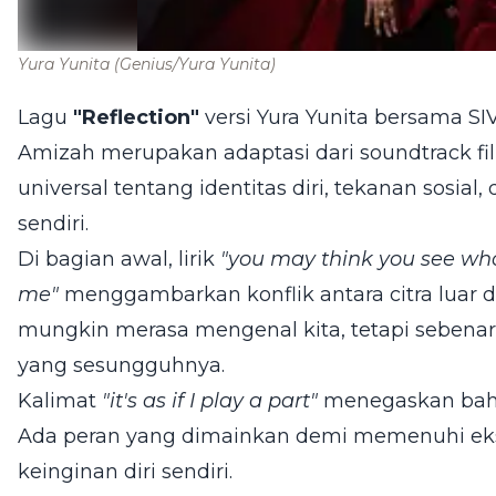
Yura Yunita
(Genius/Yura Yunita)
Lagu
"Reflection"
versi Yura Yunita bersama SIV
Amizah merupakan adaptasi dari soundtrack f
universal tentang identitas diri, tekanan sosial
sendiri.
Di bagian awal, lirik
"you may think you see who 
me"
menggambarkan konflik antara citra luar d
mungkin merasa mengenal kita, tetapi sebena
yang sesungguhnya.
Kalimat
"it's as if I play a part"
menegaskan bahwa
Ada peran yang dimainkan demi memenuhi eks
keinginan diri sendiri.