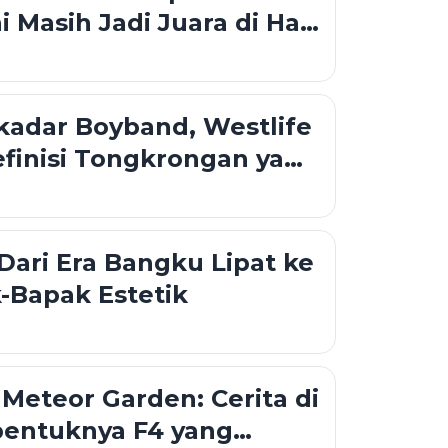
ni Masih Jadi Juara di Hati
kadar Boyband, Westlife
finisi Tongkrongan yang
Bubar
 Dari Era Bangku Lipat ke
-Bapak Estetik
 Meteor Garden: Cerita di
bentuknya F4 yang