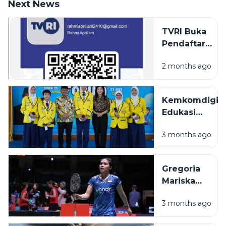
Next News
TVRI Buka
Pendaftaran
Nobar
2 months ago
Resmi Piala
Dunia 2026
untuk Kafe
Kemkomdigi
hingga
Edukasi
Hotel
Literasi
3 months ago
Digital dan
Internet
Sehat untuk
Gregoria
Pelajar di
Mariska
Tangerang
Tunjung
3 months ago
Resmi
Tinggalkan