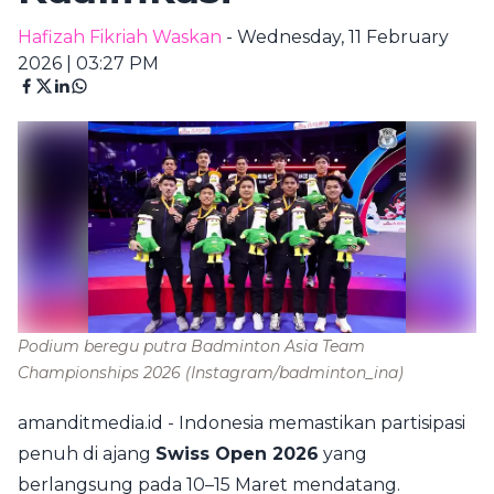
Hafizah Fikriah Waskan
- Wednesday, 11 February
2026 | 03:27 PM
Podium beregu putra Badminton Asia Team
Championships 2026
(Instagram/badminton_ina)
amanditmedia.id - Indonesia memastikan partisipasi
penuh di ajang
Swiss Open 2026
yang
berlangsung pada 10–15 Maret mendatang.