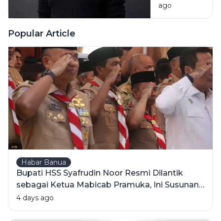
ago
Gates
Indonesia"
yang
Popular Article
Hartanya
Bikin
Geleng-
Geleng
Kepala
Habar Banua
Bupati HSS Syafrudin Noor Resmi Dilantik
sebagai Ketua Mabicab Pramuka, Ini Susunan
Pengurus 2025-2030
4 days ago