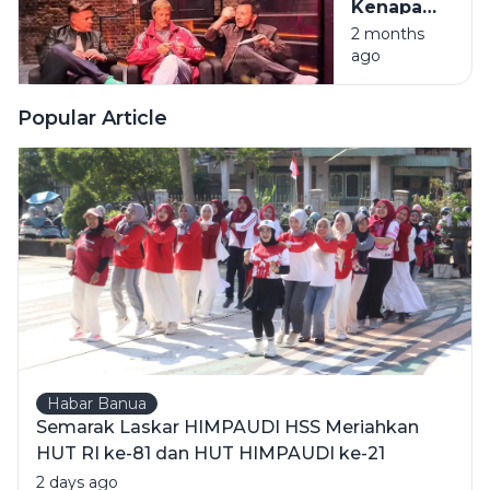
Kenapa
Garden
Boyband
2 months
ago
'Bapak-
Bapak
Wangi' Ini
Popular Article
Tetap Jadi
Juara di
Hati Orang
Indonesia?
Habar Banua
Semarak Laskar HIMPAUDI HSS Meriahkan
HUT RI ke-81 dan HUT HIMPAUDI ke-21
2 days ago