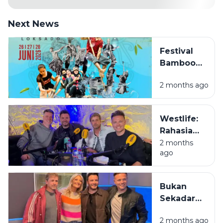
Next News
Festival
Bamboo
Rafting
2 months ago
Loksado
2026,
Sensasi
Westlife:
Menyusuri
Rahasia
Sungai
Kenapa
2 months
Amandit
ago
Mas-Mas
dengan
Irlandia Ini
Rakit Bambu
Masih Jadi
di
Bukan
Juara di
Pegunungan
Sekadar
Hati Kita
Meratus
Boyband,
2 months ago
Westlife