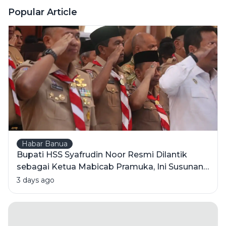
Wangi' Ini
Popular Article
Tetap Jadi
Juara di
Hati Orang
Indonesia?
Habar Banua
Bupati HSS Syafrudin Noor Resmi Dilantik
sebagai Ketua Mabicab Pramuka, Ini Susunan
Pengurus 2025-2030
3 days ago