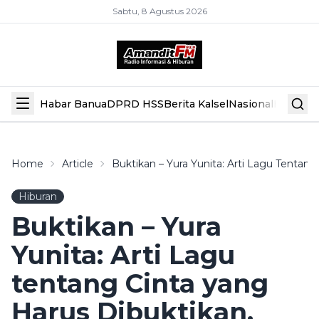
Sabtu, 8 Agustus 2026
Habar Banua
DPRD HSS
Berita Kalsel
Nasional
Hiburan
Home
Article
Buktikan – Yura Yunita: Arti Lagu Tentan
Hiburan
Buktikan – Yura
Yunita: Arti Lagu
tentang Cinta yang
Harus Dibuktikan,