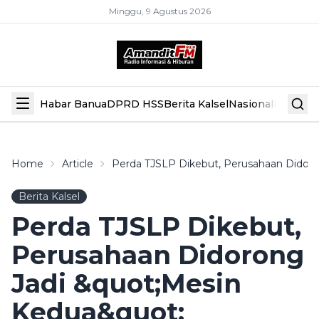
Minggu, 9 Agustus 2026
Habar Banua
DPRD HSS
Berita Kalsel
Nasional
Hiburan
Home
Article
Perda TJSLP Dikebut, Perusahaan Didor
Berita Kalsel
Perda TJSLP Dikebut,
Perusahaan Didorong
Jadi &quot;Mesin
Kedua&quot;