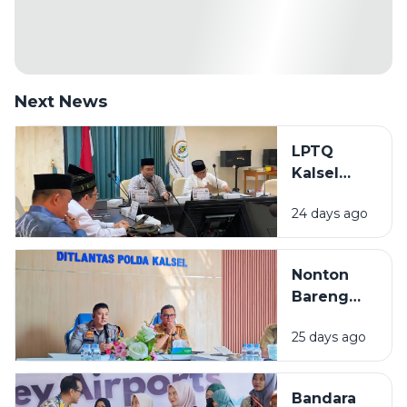
Next News
LPTQ
Kalsel
Mulai
24 days ago
Gembleng
Kafilah
Hadapi
Nonton
MTQ
Bareng
Nasional
Final Piala
2026
25 days ago
Dunia 2026
di Kalsel,
Diskominfo
Bandara
Siapkan