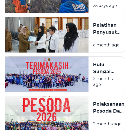
25 days ago
Permukiman
Saat
Karhutla
Pelatihan
Meluas di
Penyusutan
Banjarbaru
Arsip
a month ago
BPSDMD
Kalsel
Ditutup, 29
Hulu
ASN Lulus
Sungai
Selatan
2 months
ago
Juara
Umum
PESODA
Pelaksanaan
2026
Pesoda Dan
Pelatda
2 months ago
Ditengah