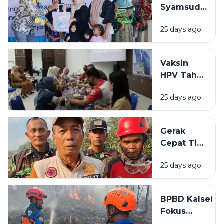
Syamsudin
Dukungan
Noor
Teknis
25 days ago
Salurkan
Bantuan
Rp319 Juta
Vaksin
untuk
HPV Tahap
Stunting
Akhir di
hingga
25 days ago
BBPOM
Rumah
Banjarbaru
Layak Huni
Lampaui
Gerak
Target
Cepat Tim
Peserta
Gabungan
25 days ago
Cegah
Karhutla
Meluas di
BPBD Kalsel
Landasan
Fokus
Ulin Timur
Lindungi